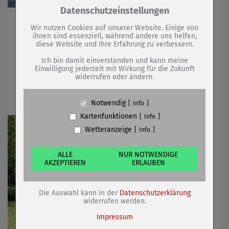
Zum Betrieb der Seite notwendige Cookies /
Datenschutzeinstellungen
Drittanbieter:
Stadtbad bietet am Sonntag Spielmobil, Hüpfburg und
Wir nutzen Cookies auf unserer Website. Einige von
mehr
ihnen sind essenziell, während andere uns helfen,
diese Website und Ihre Erfahrung zu verbessern.
Name
PHP Session Cookie
Anbieter
Eigentümer dieser Website (Wenko-
Ich bin damit einverstanden und kann meine
27.06.2025
mehr
Wenselaar GmbH & Co. KG)
Einwilligung jederzeit mit Wirkung für die Zukunft
widerrufen oder ändern.
Zweck
Absicherung Kontaktformular / SPAM
Schutz
Sommerkino am 27. Juni ist gesichert
Cookie Name
PHPSESSID, fe_typo_user
Notwendig
Info
Cookie Laufzeit
undefined
Kartenfunktionen
Info
Wetteranzeige
Info
Name
Cookiespeicherung Entscheidungscookie
Anbieter
Eigentümer dieser Website (Wenko-
Wenselaar GmbH & Co. KG)
ALLE
NUR NOTWENDIGE
AKZEPTIEREN
ERLAUBEN
Zweck
Speichert die Einstellungen der Besucher
bezüglich der Speicherung von Cookies.
Cookie Name
dywc
Die Auswahl kann in der
Datenschutzerklärung
Cookie Laufzeit
1 Jahr
widerrufen werden.
Impressum