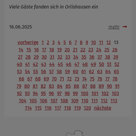
Viele Gäste fanden sich in Orlishausen ein
16.06.2025
mehr
vorherige
1
2
3
4
5
6
7
8
9
10
11
12
13
14
15
16
17
18
19
20
21
22
23
24
25
26
27
28
29
30
31
32
33
34
35
36
37
38
39
40
41
42
43
44
45
46
47
48
49
50
51
52
53
54
55
56
57
58
59
60
61
62
63
64
65
66
67
68
69
70
71
72
73
74
75
76
77
78
79
80
81
82
83
84
85
86
87
88
89
90
91
92
93
94
95
96
97
98
99
100
101
102
103
104
105
106
107
108
109
110
111
112
113
114
115
116
117
118
119
120
nächste