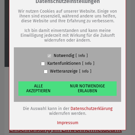
Zum Betrieb der Seite notwendige Cookies /
Datenschutzeinstellungen
Drittanbieter:
Wir nutzen Cookies auf unserer Website. Einige von
ihnen sind essenziell, während andere uns helfen,
diese Website und Ihre Erfahrung zu verbessern.
Name
PHP Session Cookie
Anbieter
Eigentümer dieser Website (Wenko-
Ich bin damit einverstanden und kann meine
Wenselaar GmbH & Co. KG)
Einwilligung jederzeit mit Wirkung für die Zukunft
widerrufen oder ändern.
Zweck
Absicherung Kontaktformular / SPAM
Schutz
Cookie Name
PHPSESSID, fe_typo_user
Notwendig
Info
Cookie Laufzeit
undefined
Kartenfunktionen
Info
Wetteranzeige
Info
Name
Cookiespeicherung Entscheidungscookie
Öffentliche Bekanntmachung über
Ratsinformationssystem / Aktuell dort auch
Anbieter
Eigentümer dieser Website (Wenko-
Wenselaar GmbH & Co. KG)
ALLE
NUR NOTWENDIGE
Vorankündigungsbeschluss zur Gebührensatzung
AKZEPTIEREN
ERLAUBEN
Zweck
Speichert die Einstellungen der Besucher
städtischer Kitas
bezüglich der Speicherung von Cookies.
Cookie Name
dywc
Die Auswahl kann in der
Datenschutzerklärung
Cookie Laufzeit
1 Jahr
30.07.2026
mehr
widerrufen werden.
Impressum
Einschränkung im Einwohnermeldeamt