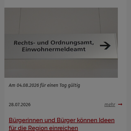
Name
Cookies die bei der Verwendung von
OpenStreetMaps gesetzt werden
Anbieter
Zweck
Marketing/Tracking
Cookie Name
_osm_totp_token
Cookie Laufzeit
Name
Cookies die bei der Verwendung von
OpenWeatherAPI gesetzt werden
Anbieter
Zweck
Am 04.08.2026 für einen Tag gültig
Cookie Name
Cookie Laufzeit
28.07.2026
mehr
Infos schließen
Bürgerinnen und Bürger können Ideen
für die Region einreichen