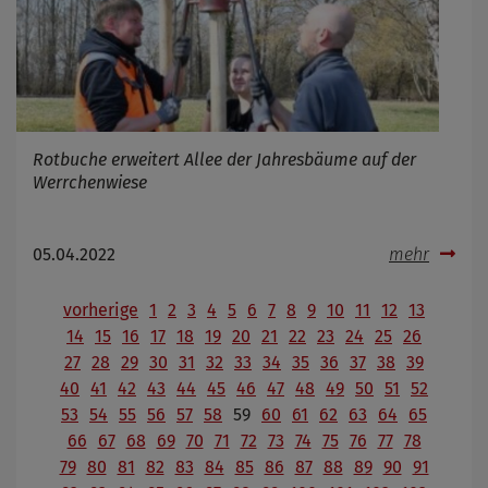
Rotbuche erweitert Allee der Jahresbäume auf der
Werrchenwiese
05.04.2022
mehr
vorherige
1
2
3
4
5
6
7
8
9
10
11
12
13
14
15
16
17
18
19
20
21
22
23
24
25
26
27
28
29
30
31
32
33
34
35
36
37
38
39
40
41
42
43
44
45
46
47
48
49
50
51
52
53
54
55
56
57
58
59
60
61
62
63
64
65
66
67
68
69
70
71
72
73
74
75
76
77
78
79
80
81
82
83
84
85
86
87
88
89
90
91