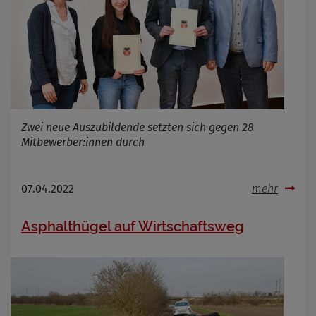
Name
Cookies die bei der Verwendung von
OpenWeatherAPI gesetzt werden
Anbieter
Zweck
Cookie Name
Zwei neue Auszubildende setzten sich gegen 28
Cookie Laufzeit
Mitbewerber:innen durch
Infos schließen
07.04.2022
mehr
Asphalthügel auf Wirtschaftsweg