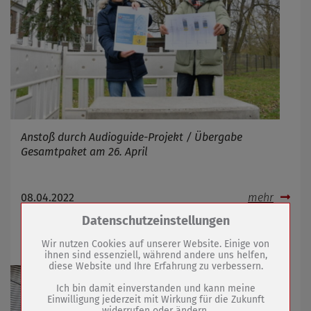
Anstoß durch Audioguide-Projekt / Übergabe
Gesamtpaket am 26. April
08.04.2022
mehr
Zum Betrieb der Seite notwendige Cookies /
Datenschutzeinstellungen
Drittanbieter:
Nahversorgungszentrum Sömmerda
Wir nutzen Cookies auf unserer Website. Einige von
ihnen sind essenziell, während andere uns helfen,
diese Website und Ihre Erfahrung zu verbessern.
Name
PHP Session Cookie
Anbieter
Eigentümer dieser Website (Wenko-
Ich bin damit einverstanden und kann meine
Wenselaar GmbH & Co. KG)
Einwilligung jederzeit mit Wirkung für die Zukunft
widerrufen oder ändern.
Zweck
Absicherung Kontaktformular / SPAM