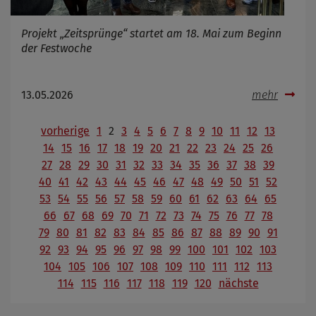
Projekt „Zeitsprünge“ startet am 18. Mai zum Beginn
der Festwoche
13.05.2026
mehr
vorherige
1
2
3
4
5
6
7
8
9
10
11
12
13
14
15
16
17
18
19
20
21
22
23
24
25
26
27
28
29
30
31
32
33
34
35
36
37
38
39
40
41
42
43
44
45
46
47
48
49
50
51
52
53
54
55
56
57
58
59
60
61
62
63
64
65
66
67
68
69
70
71
72
73
74
75
76
77
78
79
80
81
82
83
84
85
86
87
88
89
90
91
92
93
94
95
96
97
98
99
100
101
102
103
104
105
106
107
108
109
110
111
112
113
114
115
116
117
118
119
120
nächste