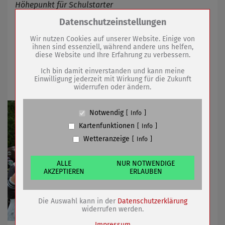
Höhepunkt für Schulstarter
Zum Betrieb der Seite notwendige Cookies /
Datenschutzeinstellungen
Drittanbieter:
23.06.2026
mehr
Wir nutzen Cookies auf unserer Website. Einige von
ihnen sind essenziell, während andere uns helfen,
diese Website und Ihre Erfahrung zu verbessern.
Name
PHP Session Cookie
KJP-Familiensommerkino 2026 wird
Anbieter
Eigentümer dieser Website (Wenko-
Ich bin damit einverstanden und kann meine
Wenselaar GmbH & Co. KG)
verschoben
Einwilligung jederzeit mit Wirkung für die Zukunft
widerrufen oder ändern.
Zweck
Absicherung Kontaktformular / SPAM
Schutz
Cookie Name
PHPSESSID, fe_typo_user
Notwendig
Info
Cookie Laufzeit
undefined
Kartenfunktionen
Info
Wetteranzeige
Info
Name
Cookiespeicherung Entscheidungscookie
Anbieter
Eigentümer dieser Website (Wenko-
Wenselaar GmbH & Co. KG)
ALLE
NUR NOTWENDIGE
AKZEPTIEREN
ERLAUBEN
Zweck
Speichert die Einstellungen der Besucher
bezüglich der Speicherung von Cookies.
Cookie Name
dywc
Die Auswahl kann in der
Datenschutzerklärung
Cookie Laufzeit
1 Jahr
widerrufen werden.
Impressum