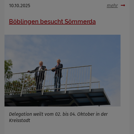
Name
Cookies die bei der Verwendung von
10.10.2025
mehr
OpenWeatherAPI gesetzt werden
Anbieter
Böblingen besucht Sömmerda
Zweck
Cookie Name
Cookie Laufzeit
Infos schließen
Delegation weilt vom 02. bis 04. Oktober in der
Kreisstadt