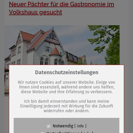
Neuer Pächter für die Gastronomie im
Volkshaus gesucht
Zum Betrieb der Seite notwendige Cookies /
Datenschutzeinstellungen
Drittanbieter:
Wir nutzen Cookies auf unserer Website. Einige von
ihnen sind essenziell, während andere uns helfen,
diese Website und Ihre Erfahrung zu verbessern.
Name
PHP Session Cookie
Anbieter
Eigentümer dieser Website (Wenko-
Ich bin damit einverstanden und kann meine
Öffentliches Interessenbekundungsverfahren für die
Wenselaar GmbH & Co. KG)
Einwilligung jederzeit mit Wirkung für die Zukunft
Bewirtschaftung ab Januar 2026 gestartet
widerrufen oder ändern.
Zweck
Absicherung Kontaktformular / SPAM
Schutz
Cookie Name
PHPSESSID, fe_typo_user
Notwendig
Info
Cookie Laufzeit
undefined
16.10.2025
mehr