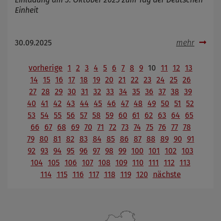
Einheit
30.09.2025
mehr
vorherige
1
2
3
4
5
6
7
8
9
10
11
12
13
14
15
16
17
18
19
20
21
22
23
24
25
26
27
28
29
30
31
32
33
34
35
36
37
38
39
40
41
42
43
44
45
46
47
48
49
50
51
52
53
54
55
56
57
58
59
60
61
62
63
64
65
66
67
68
69
70
71
72
73
74
75
76
77
78
79
80
81
82
83
84
85
86
87
88
89
90
91
92
93
94
95
96
97
98
99
100
101
102
103
104
105
106
107
108
109
110
111
112
113
114
115
116
117
118
119
120
nächste