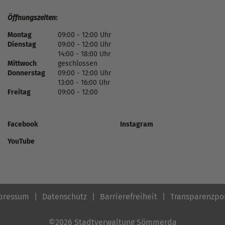
Öffnungszeiten:
Montag
09:00 - 12:00 Uhr
Dienstag
09:00 - 12:00 Uhr
14:00 - 18:00 Uhr
Mittwoch
geschlossen
Donnerstag
09:00 - 12:00 Uhr
13:00 - 16:00 Uhr
Freitag
09:00 - 12:00
Facebook
Instagram
YouTube
pressum
Datenschutz
Barrierefreiheit
Transparenzpo
©2026 Stadtverwaltung Sömmerda