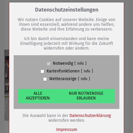
Zum Betrieb der Seite notwendige Cookies /
Datenschutzeinstellungen
30.04.2021
mehr
Drittanbieter:
Wir nutzen Cookies auf unserer Website. Einige von
ihnen sind essenziell, während andere uns helfen,
Neuer Anlauf für Regenbogentour 2021
diese Website und Ihre Erfahrung zu verbessern.
Name
PHP Session Cookie
von Arnstadt nach Sömmerda
Anbieter
Eigentümer dieser Website (Wenko-
Ich bin damit einverstanden und kann meine
Wenselaar GmbH & Co. KG)
Einwilligung jederzeit mit Wirkung für die Zukunft
widerrufen oder ändern.
Zweck
Absicherung Kontaktformular / SPAM
Schutz
Cookie Name
PHPSESSID, fe_typo_user
Notwendig
Info
Cookie Laufzeit
undefined
Kartenfunktionen
Info
Wetteranzeige
Info
Name
Cookiespeicherung Entscheidungscookie
Anbieter
Eigentümer dieser Website (Wenko-
Wenselaar GmbH & Co. KG)
ALLE
NUR NOTWENDIGE
AKZEPTIEREN
ERLAUBEN
Zweck
Speichert die Einstellungen der Besucher
bezüglich der Speicherung von Cookies.
Cookie Name
dywc
Die Auswahl kann in der
Datenschutzerklärung
Cookie Laufzeit
1 Jahr
widerrufen werden.
Als Termin für die Radtour für krebskranke Kinder wird
Impressum