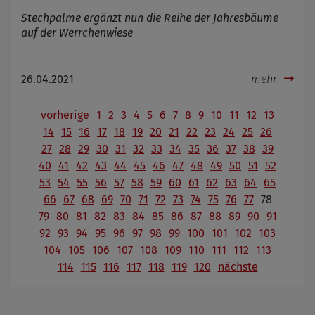
Stechpalme ergänzt nun die Reihe der Jahresbäume
auf der Werrchenwiese
26.04.2021
mehr
vorherige
1
2
3
4
5
6
7
8
9
10
11
12
13
14
15
16
17
18
19
20
21
22
23
24
25
26
27
28
29
30
31
32
33
34
35
36
37
38
39
40
41
42
43
44
45
46
47
48
49
50
51
52
53
54
55
56
57
58
59
60
61
62
63
64
65
66
67
68
69
70
71
72
73
74
75
76
77
78
79
80
81
82
83
84
85
86
87
88
89
90
91
92
93
94
95
96
97
98
99
100
101
102
103
104
105
106
107
108
109
110
111
112
113
114
115
116
117
118
119
120
nächste