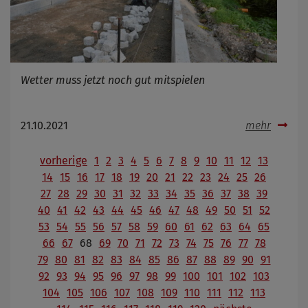
Wetter muss jetzt noch gut mitspielen
21.10.2021
mehr
vorherige
1
2
3
4
5
6
7
8
9
10
11
12
13
14
15
16
17
18
19
20
21
22
23
24
25
26
27
28
29
30
31
32
33
34
35
36
37
38
39
40
41
42
43
44
45
46
47
48
49
50
51
52
53
54
55
56
57
58
59
60
61
62
63
64
65
66
67
68
69
70
71
72
73
74
75
76
77
78
79
80
81
82
83
84
85
86
87
88
89
90
91
92
93
94
95
96
97
98
99
100
101
102
103
104
105
106
107
108
109
110
111
112
113