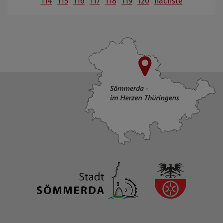
114
115
116
117
118
119
120
nächste