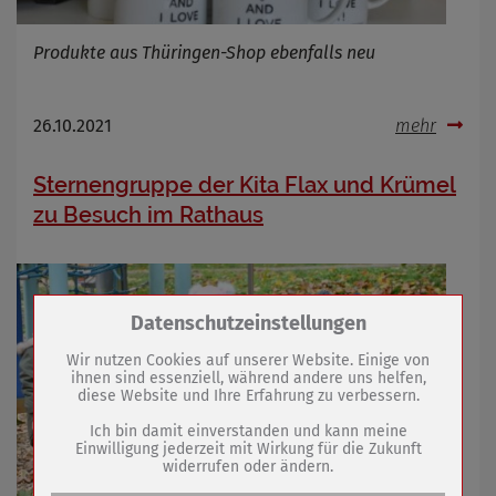
Produkte aus Thüringen-Shop ebenfalls neu
26.10.2021
mehr
Sternengruppe der Kita Flax und Krümel
zu Besuch im Rathaus
Zum Betrieb der Seite notwendige Cookies /
Datenschutzeinstellungen
Drittanbieter:
Wir nutzen Cookies auf unserer Website. Einige von
ihnen sind essenziell, während andere uns helfen,
diese Website und Ihre Erfahrung zu verbessern.
Name
PHP Session Cookie
Anbieter
Eigentümer dieser Website (Wenko-
Ich bin damit einverstanden und kann meine
Wenselaar GmbH & Co. KG)
Einwilligung jederzeit mit Wirkung für die Zukunft
widerrufen oder ändern.
Zweck
Absicherung Kontaktformular / SPAM
Schutz