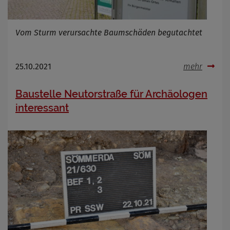
Name
Cookies die bei der Verwendung von
Vom Sturm verursachte Baumschäden begutachtet
OpenWeatherAPI gesetzt werden
Anbieter
Zweck
25.10.2021
mehr
Cookie Name
Cookie Laufzeit
Baustelle Neutorstraße für Archäologen
interessant
Infos schließen