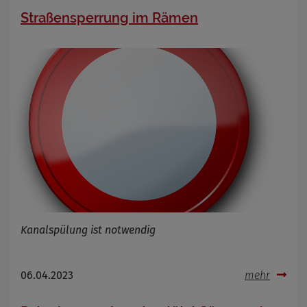
Zweck
Straßensperrung im Rämen
Cookie Name
Cookie Laufzeit
Infos schließen
Kanalspülung ist notwendig
06.04.2023
mehr