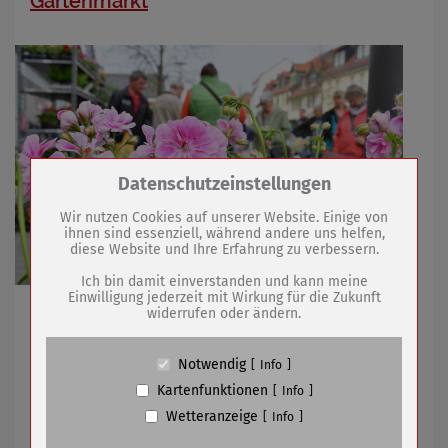
Gartenmarkt
Zum Betrieb der Seite notwendige Cookies /
Datenschutzeinstellungen
Drittanbieter:
Wir nutzen Cookies auf unserer Website. Einige von
ihnen sind essenziell, während andere uns helfen,
diese Website und Ihre Erfahrung zu verbessern.
Name
PHP Session Cookie
Anbieter
Eigentümer dieser Website (Wenko-
Ich bin damit einverstanden und kann meine
Wenselaar GmbH & Co. KG)
Einwilligung jederzeit mit Wirkung für die Zukunft
Große Händlerschar breitet Ende April in der
widerrufen oder ändern.
Zweck
Absicherung Kontaktformular / SPAM
Schutz
Innenstadt ihr Angebot aus / Freitag-Wochenmarkt als
kleiner Frischmarkt
Cookie Name
PHPSESSID, fe_typo_user
Notwendig
Info
Cookie Laufzeit
undefined
Kartenfunktionen
Info
Wetteranzeige
25.04.2023
mehr
Info
Name
Cookiespeicherung Entscheidungscookie
Anbieter
Eigentümer dieser Website (Wenko-