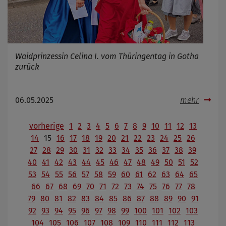
Waidprinzessin Celina I. vom Thüringentag in Gotha
zurück
06.05.2025
mehr
vorherige
1
2
3
4
5
6
7
8
9
10
11
12
13
14
15
16
17
18
19
20
21
22
23
24
25
26
27
28
29
30
31
32
33
34
35
36
37
38
39
40
41
42
43
44
45
46
47
48
49
50
51
52
53
54
55
56
57
58
59
60
61
62
63
64
65
66
67
68
69
70
71
72
73
74
75
76
77
78
79
80
81
82
83
84
85
86
87
88
89
90
91
92
93
94
95
96
97
98
99
100
101
102
103
104
105
106
107
108
109
110
111
112
113