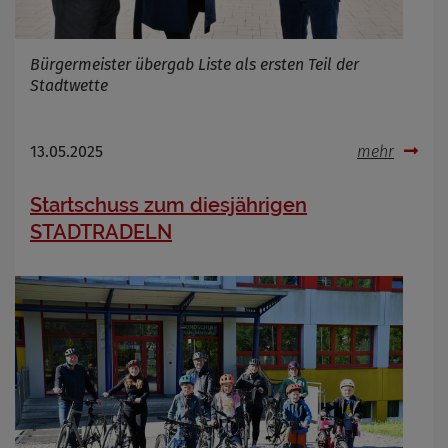
Bürgermeister übergab Liste als ersten Teil der
Name
Cookies die bei der Verwendung von
OpenWeatherAPI gesetzt werden
Stadtwette
Anbieter
Zweck
13.05.2025
mehr
Cookie Name
Cookie Laufzeit
Startschuss zum diesjährigen
STADTRADELN
Infos schließen