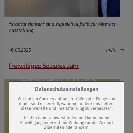
"Stadtansichten" sind zugleich Auftakt für Mitmach-
Ausstellung
16.05.2025
mehr
Freiwilliges Soziales Jahr
Zum Betrieb der Seite notwendige Cookies /
Datenschutzeinstellungen
Drittanbieter:
Wir nutzen Cookies auf unserer Website. Einige von
ihnen sind essenziell, während andere uns helfen,
diese Website und Ihre Erfahrung zu verbessern.
Name
PHP Session Cookie
Anbieter
Eigentümer dieser Website (Wenko-
Ich bin damit einverstanden und kann meine
Wenselaar GmbH & Co. KG)
Einwilligung jederzeit mit Wirkung für die Zukunft
widerrufen oder ändern.
Zweck
Absicherung Kontaktformular / SPAM
Schutz