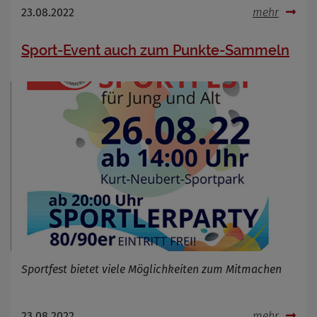
23.08.2022
mehr
Anbieter
Zweck
Marketing/Tracking
Sport-Event auch zum Punkte-Sammeln
Cookie Name
_osm_totp_token
Cookie Laufzeit
Name
Cookies die bei der Verwendung von
OpenWeatherAPI gesetzt werden
Anbieter
Zweck
Cookie Name
Cookie Laufzeit
Infos schließen
Sportfest bietet viele Möglichkeiten zum Mitmachen
23.08.2022
mehr