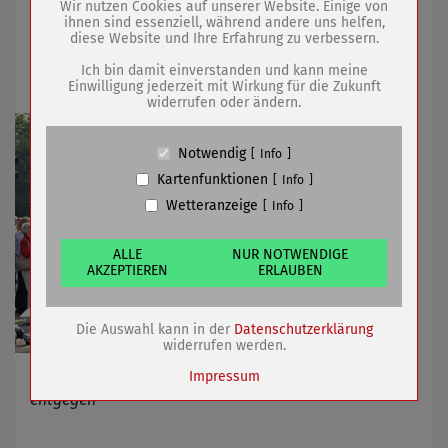
Wir nutzen Cookies auf unserer Website. Einige von
24.08.2022
mehr
ihnen sind essenziell, während andere uns helfen,
diese Website und Ihre Erfahrung zu verbessern.
Name
PHP Session Cookie
Mit Abstimmung auf der Zielgeraden
Anbieter
Eigentümer dieser Website (Wenko-
Ich bin damit einverstanden und kann meine
Wenselaar GmbH & Co. KG)
Einwilligung jederzeit mit Wirkung für die Zukunft
widerrufen oder ändern.
Zweck
Absicherung Kontaktformular / SPAM
Schutz
Cookie Name
PHPSESSID, fe_typo_user
Notwendig
Info
Cookie Laufzeit
undefined
Kartenfunktionen
Info
Wetteranzeige
Info
Name
Cookiespeicherung Entscheidungscookie
Anbieter
Eigentümer dieser Website (Wenko-
Wenselaar GmbH & Co. KG)
ALLE
NUR NOTWENDIGE
AKZEPTIEREN
ERLAUBEN
Zweck
Speichert die Einstellungen der Besucher
bezüglich der Speicherung von Cookies.
Cookie Name
dywc
Die Auswahl kann in der
Datenschutzerklärung
Cookie Laufzeit
1 Jahr
widerrufen werden.
Impressum
Voting bei Thüringer Ortsmeisterschaften geht Ende
entgegen
Name
Cookies die bei der Verwendung von
OpenStreetMaps gesetzt werden