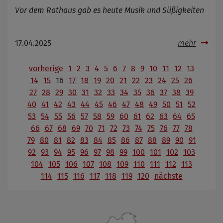
Vor dem Rathaus gab es heute Musik und Süßigkeiten
17.04.2025
mehr
vorherige
1
2
3
4
5
6
7
8
9
10
11
12
13
14
15
16
17
18
19
20
21
22
23
24
25
26
27
28
29
30
31
32
33
34
35
36
37
38
39
40
41
42
43
44
45
46
47
48
49
50
51
52
53
54
55
56
57
58
59
60
61
62
63
64
65
66
67
68
69
70
71
72
73
74
75
76
77
78
79
80
81
82
83
84
85
86
87
88
89
90
91
92
93
94
95
96
97
98
99
100
101
102
103
104
105
106
107
108
109
110
111
112
113
114
115
116
117
118
119
120
nächste