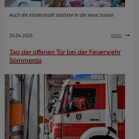
Name
Cookies die bei der Verwendung von
OpenWeatherAPI gesetzt werden
Auch die Kinderstadt startete in die neue Saison
Anbieter
Zweck
Cookie Name
25.04.2025
mehr
Cookie Laufzeit
Tag der offenen Tür bei der Feuerwehr
Infos schließen
Sömmerda