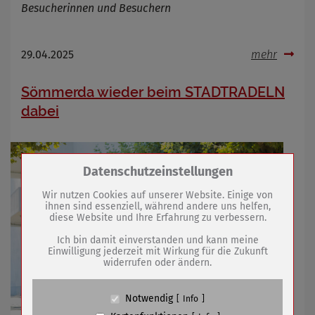
Besucherinnen und Besuchern
29.04.2025
mehr
Sömmerda wieder beim STADTRADELN
dabei
Zum Betrieb der Seite notwendige Cookies /
Datenschutzeinstellungen
Drittanbieter:
Wir nutzen Cookies auf unserer Website. Einige von
ihnen sind essenziell, während andere uns helfen,
diese Website und Ihre Erfahrung zu verbessern.
Name
PHP Session Cookie
Anbieter
Eigentümer dieser Website (Wenko-
Ich bin damit einverstanden und kann meine
Wenselaar GmbH & Co. KG)
Einwilligung jederzeit mit Wirkung für die Zukunft
widerrufen oder ändern.
Zweck
Absicherung Kontaktformular / SPAM
Schutz
Cookie Name
PHPSESSID, fe_typo_user
Notwendig
Info
Cookie Laufzeit
undefined