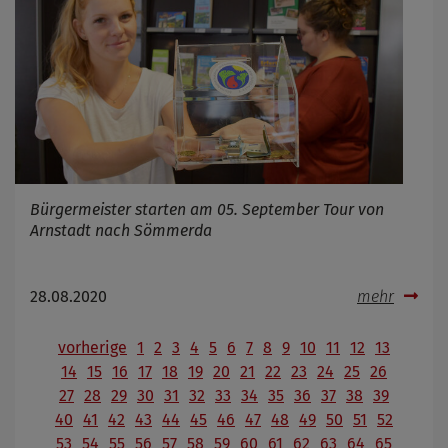
Bürgermeister starten am 05. September Tour von
Arnstadt nach Sömmerda
28.08.2020
mehr
vorherige
1
2
3
4
5
6
7
8
9
10
11
12
13
14
15
16
17
18
19
20
21
22
23
24
25
26
27
28
29
30
31
32
33
34
35
36
37
38
39
40
41
42
43
44
45
46
47
48
49
50
51
52
53
54
55
56
57
58
59
60
61
62
63
64
65