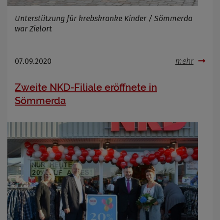
Cookie Laufzeit
Unterstützung für krebskranke Kinder / Sömmerda
war Zielort
Name
Cookies die bei der Verwendung von
07.09.2020
mehr
OpenWeatherAPI gesetzt werden
Anbieter
Zweite NKD-Filiale eröffnete in
Zweck
Cookie Name
Sömmerda
Cookie Laufzeit
Infos schließen