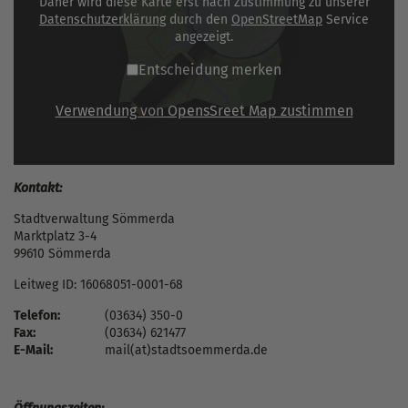
Daher wird diese Karte erst nach Zustimmung zu unserer
Datenschutzerklärung
durch den
OpenStreetMap
Service
angezeigt.
Entscheidung merken
Verwendung von OpensSreet Map zustimmen
Kontakt:
Stadtverwaltung Sömmerda
Marktplatz 3-4
99610 Sömmerda
Leitweg ID: 16068051-0001-68
Telefon:
(03634) 350-0
Fax:
(03634) 621477
E-Mail:
mail(at)stadtsoemmerda.de