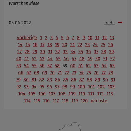
Werrchenwiese
05.04.2022
mehr
vorherige
1
2
3
4
5
6
7
8
9
10
11
12
13
14
15
16
17
18
19
20
21
22
23
24
25
26
27
28
29
30
31
32
33
34
35
36
37
38
39
40
41
42
43
44
45
46
47
48
49
50
51
52
53
54
55
56
57
58
59
60
61
62
63
64
65
66
67
68
69
70
71
72
73
74
75
76
77
78
79
80
81
82
83
84
85
86
87
88
89
90
91
92
93
94
95
96
97
98
99
100
101
102
103
104
105
106
107
108
109
110
111
112
113
114
115
116
117
118
119
120
nächste