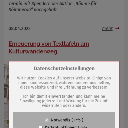
Termin mit Spendern der Aktion „Bäume für
Sömmerda“ nachgeholt
08.04.2022
mehr
Erneuerung von Texttafeln am
Kulturwanderweg
Zum Betrieb der Seite notwendige Cookies /
Datenschutzeinstellungen
Drittanbieter:
Wir nutzen Cookies auf unserer Website. Einige von
ihnen sind essenziell, während andere uns helfen,
diese Website und Ihre Erfahrung zu verbessern.
Name
PHP Session Cookie
Anbieter
Eigentümer dieser Website (Wenko-
Ich bin damit einverstanden und kann meine
Wenselaar GmbH & Co. KG)
Einwilligung jederzeit mit Wirkung für die Zukunft
widerrufen oder ändern.
Zweck
Absicherung Kontaktformular / SPAM
Schutz
Cookie Name
PHPSESSID, fe_typo_user
Notwendig
Info
Cookie Laufzeit
undefined
Kartenfunktionen
Info