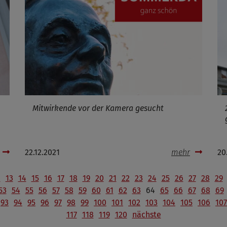
Mitwirkende vor der Kamera gesucht
22.12.2021
mehr
20
2
13
14
15
16
17
18
19
20
21
22
23
24
25
26
27
28
29
53
54
55
56
57
58
59
60
61
62
63
64
65
66
67
68
69
93
94
95
96
97
98
99
100
101
102
103
104
105
106
107
117
118
119
120
nächste