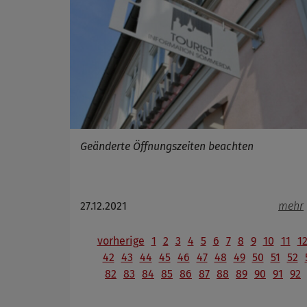
Geänderte Öffnungszeiten beachten
27.12.2021
mehr
vorherige
1
2
3
4
5
6
7
8
9
10
11
1
42
43
44
45
46
47
48
49
50
51
52
82
83
84
85
86
87
88
89
90
91
92