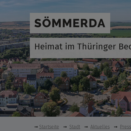
SÖMMERDA
Heimat im Thüringer Be
Startseite
Stadt
Aktuelles
Pres