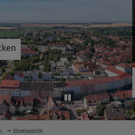
cken
se
Einzelansicht