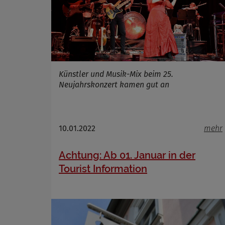
Name
Anbieter
Zweck
Künstler und Musik-Mix beim 25.
Cookie 
Neujahrskonzert kamen gut an
Cookie La
10.01.2022
mehr
Achtung: Ab 01. Januar in der
Tourist Information