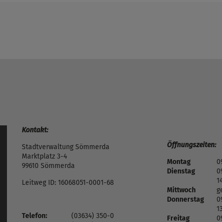
Kontakt:
Öffnungszeiten:
Stadtverwaltung Sömmerda
Marktplatz 3-4
Montag
0
99610 Sömmerda
Dienstag
0
1
Leitweg ID: 16068051-0001-68
Mittwoch
g
Donnerstag
0
1
Telefon:
(03634) 350-0
Freitag
0