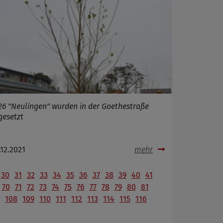
26 "Neulingen" wurden in der Goethestraße
gesetzt
.12.2021
mehr
30
31
32
33
34
35
36
37
38
39
40
41
70
71
72
73
74
75
76
77
78
79
80
81
108
109
110
111
112
113
114
115
116