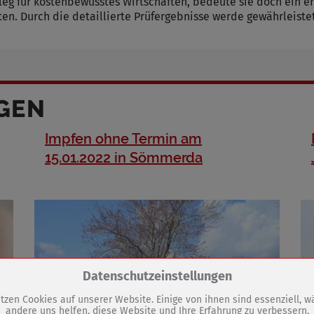
eg für kostenbewusstes Wirtschaften, bedeute sie doch ein e
n. Durch die detaillierte Prüfergebnisse werde gewährleistet
GEN
Impfen ohne Termin am
15.01.2022 in Sömmerda
Zum Betrieb der Seite notwendige Cookies / Drittanbieter:
Datenschutzeinstellungen
tzen Cookies auf unserer Website. Einige von ihnen sind essenziell, 
andere uns helfen, diese Website und Ihre Erfahrung zu verbessern.
PHP Session Cookie