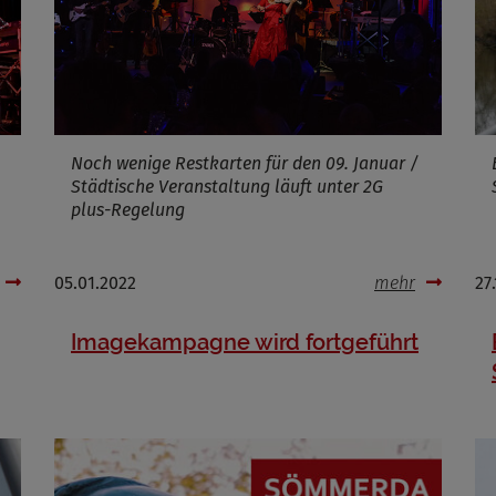
Cookies die bei der Verwendung von OpenWeatherAPI gesetzt werden
Noch wenige Restkarten für den 09. Januar /
Name
Städtische Veranstaltung läuft unter 2G
ufzeit
plus-Regelung
Infos schließen
05.01.2022
mehr
27
Imagekampagne wird fortgeführt