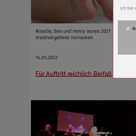
Anbieter
Ich bin 
Zweck
Cookie 
N
Cookie La
Rosalie, Ben und Henry waren 2021
meistvergebene Vornamen
Name
Anbieter
14.01.2022
mehr
Zweck
Cookie 
Für Auftritt reichlich Beifall
Cookie La
Name
Anbieter
Zweck
Cookie 
Cookie La