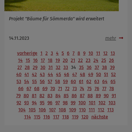
Projekt "Bäume für Sömmerda" wird erweitert
14.11.2023
mehr
vorherige
1
2
3
4
5
6
7
8
9
10
11
12
13
14
15
16
17
18
19
20
21
22
23
24
25
26
27
28
29
30
31
32
33
34
35
36
37
38
39
40
41
42
43
44
45
46
47
48
49
50
51
52
53
54
55
56
57
58
59
60
61
62
63
64
65
66
67
68
69
70
71
72
73
74
75
76
77
78
79
80
81
82
83
84
85
86
87
88
89
90
91
92
93
94
95
96
97
98
99
100
101
102
103
104
105
106
107
108
109
110
111
112
113
114
115
116
117
118
119
120
nächste