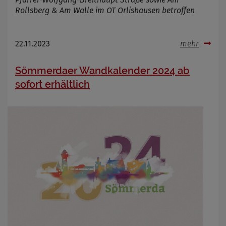
Rollsberg & Am Walle im OT Orlishausen betroffen
Name
Cookies die bei der Verwendung von
OpenWeatherAPI gesetzt werden
Anbieter
22.11.2023
mehr
Zweck
Cookie Name
Sömmerdaer Wandkalender 2024 ab
Cookie Laufzeit
sofort erhältlich
Infos schließen