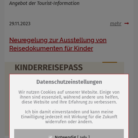
Angebot der Tourist-Information
29.11.2023
mehr
Neuregelung zur Ausstellung von
Reisedokumenten für Kinder
Zum Betrieb der Seite notwendige Cookies /
Datenschutzeinstellungen
Drittanbieter:
Wir nutzen Cookies auf unserer Website. Einige von
ihnen sind essenziell, während andere uns helfen,
diese Website und Ihre Erfahrung zu verbessern.
Name
PHP Session Cookie
Anbieter
Eigentümer dieser Website (Wenko-
Ich bin damit einverstanden und kann meine
Wenselaar GmbH & Co. KG)
Einwilligung jederzeit mit Wirkung für die Zukunft
widerrufen oder ändern.
Zweck
Absicherung Kontaktformular / SPAM
Schutz
Cookie Name
PHPSESSID, fe_typo_user
Notwendig
Info