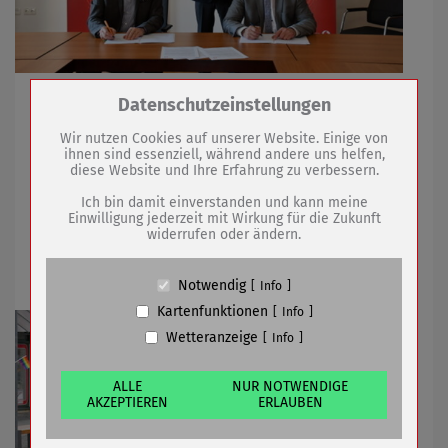
Rund 2000 Haushalte und Unternehmen werden vom
Zum Betrieb der Seite notwendige Cookies /
Datenschutzeinstellungen
Drittanbieter:
schnellen Internet profitieren
Wir nutzen Cookies auf unserer Website. Einige von
ihnen sind essenziell, während andere uns helfen,
diese Website und Ihre Erfahrung zu verbessern.
Name
PHP Session Cookie
30.04.2021
mehr
Anbieter
Eigentümer dieser Website (Wenko-
Ich bin damit einverstanden und kann meine
Wenselaar GmbH & Co. KG)
Einwilligung jederzeit mit Wirkung für die Zukunft
widerrufen oder ändern.
Neuer Anlauf für Regenbogentour 2021
Zweck
Absicherung Kontaktformular / SPAM
Schutz
von Arnstadt nach Sömmerda
Cookie Name
PHPSESSID, fe_typo_user
Notwendig
Info
Cookie Laufzeit
undefined
Kartenfunktionen
Info
Wetteranzeige
Info
Name
Cookiespeicherung Entscheidungscookie
Anbieter
Eigentümer dieser Website (Wenko-
Wenselaar GmbH & Co. KG)
ALLE
NUR NOTWENDIGE
AKZEPTIEREN
ERLAUBEN
Zweck
Speichert die Einstellungen der Besucher
bezüglich der Speicherung von Cookies.
Cookie Name
dywc