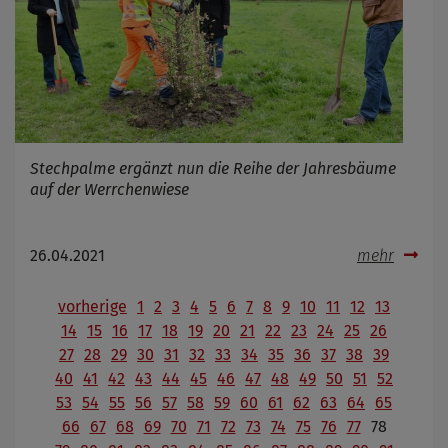
Stechpalme ergänzt nun die Reihe der Jahresbäume
auf der Werrchenwiese
26.04.2021
mehr
vorherige
1
2
3
4
5
6
7
8
9
10
11
12
13
14
15
16
17
18
19
20
21
22
23
24
25
26
27
28
29
30
31
32
33
34
35
36
37
38
39
40
41
42
43
44
45
46
47
48
49
50
51
52
53
54
55
56
57
58
59
60
61
62
63
64
65
66
67
68
69
70
71
72
73
74
75
76
77
78