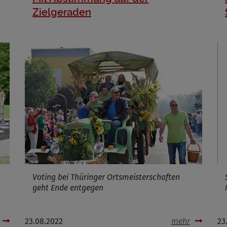
Cookies die bei der Verwendung von OpenWeatherAPI gesetzt werden
Zielgeraden
Name
ufzeit
Infos schließen
Voting bei Thüringer Ortsmeisterschaften
geht Ende entgegen
23.08.2022
mehr
23