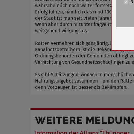
N
Cookie La
wahrscheinlich noch weiter fortsetzen. Die K
Erfolg führen, nämlich das rund 100 Kilome
Name
der Stadt ist man seit vielen Jahren eng in
Wenn aber durch mitunter fragwürdiges Verha
Anbieter
weitgehend wirkungslos.
Zweck
Cookie 
Ratten vermehren sich ganzjährig. Die Tragzei
Kanalnetzbetreibern ist die Bekämpfung von 
Cookie La
Ordnungsbehörden der Gemeinden obliegt zud
Vernichtung von Gesundheitsschädlingen zu e
Es gibt Schätzungen, wonach in menschlichen
Name
Nahrungsangebot zusammen – um den Ratten
Anbieter
denn Vorbeugen ist besser als Bekämpfen.
Zweck
Cookie 
Cookie La
WEITERE MELDUN
Information der Allianz "Thüringer