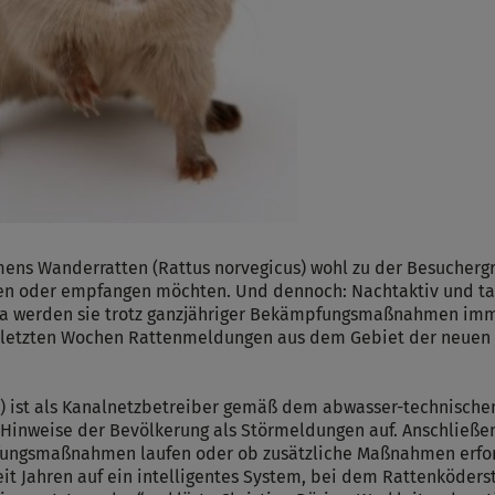
ens Wanderratten (Rattus norvegicus) wohl zu der Besucherg
en oder empfangen möchten. Und dennoch: Nachtaktiv und tags
erda werden sie trotz ganzjähriger Bekämpfungsmaßnahmen i
den letzten Wochen Rattenmeldungen aus dem Gebiet der neue
 ist als Kanalnetzbetreiber gemäß dem abwasser-technische
Hinweise der Bevölkerung als Störmeldungen auf. Anschließe
ungsmaßnahmen laufen oder ob zusätzliche Maßnahmen erforde
 Jahren auf ein intelligentes System, bei dem Rattenköders