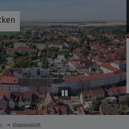
cken
se
Einzelansicht