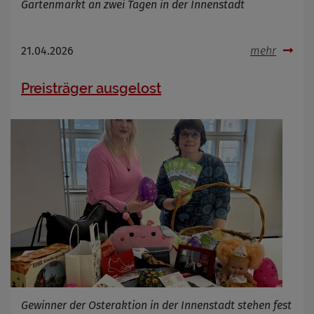
Gartenmarkt an zwei Tagen in der Innenstadt
OpenWeatherAPI gesetzt werden
Anbieter
Zweck
21.04.2026
mehr
Cookie Name
Cookie Laufzeit
Preisträger ausgelost
Infos schließen
Gewinner der Osteraktion in der Innenstadt stehen fest