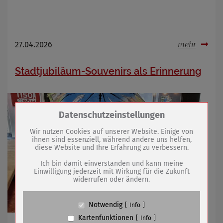
27.04.2026
mehr
Stadtjubiläum-Souvenirs als Erinnerung
Zum Betrieb der Seite notwendige Cookies /
Datenschutzeinstellungen
Drittanbieter:
Wir nutzen Cookies auf unserer Website. Einige von
ihnen sind essenziell, während andere uns helfen,
diese Website und Ihre Erfahrung zu verbessern.
Name
PHP Session Cookie
Anbieter
Eigentümer dieser Website (Wenko-
Ich bin damit einverstanden und kann meine
Wenselaar GmbH & Co. KG)
Einwilligung jederzeit mit Wirkung für die Zukunft
widerrufen oder ändern.
Zweck
Absicherung Kontaktformular / SPAM
Schutz
Cookie Name
PHPSESSID, fe_typo_user
Notwendig
Info
Cookie Laufzeit
undefined
Kartenfunktionen
Info