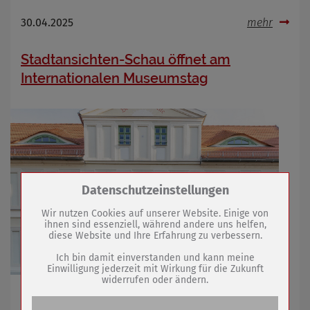
30.04.2025
mehr
Stadtansichten-Schau öffnet am
Internationalen Museumstag
Zum Betrieb der Seite notwendige Cookies /
Datenschutzeinstellungen
Drittanbieter:
Wir nutzen Cookies auf unserer Website. Einige von
ihnen sind essenziell, während andere uns helfen,
diese Website und Ihre Erfahrung zu verbessern.
Name
PHP Session Cookie
Anbieter
Eigentümer dieser Website (Wenko-
Ich bin damit einverstanden und kann meine
Wenselaar GmbH & Co. KG)
Einwilligung jederzeit mit Wirkung für die Zukunft
widerrufen oder ändern.
Zweck
Absicherung Kontaktformular / SPAM
Schutz
Startschuss für Mitmach-Ausstellung fürs
Stadtjubiläum 2026
Cookie Name
PHPSESSID, fe_typo_user