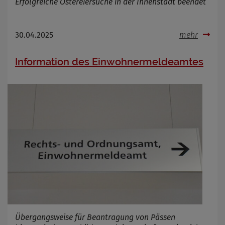
Erfolgreiche Ostereiersuche in der Innenstadt beendet
Name
Cookies die bei der Verwendung von
OpenWeatherAPI gesetzt werden
30.04.2025
mehr
Anbieter
Zweck
Information des Einwohnermeldeamtes
Cookie Name
Cookie Laufzeit
Infos schließen
Übergangsweise für Beantragung von Pässen