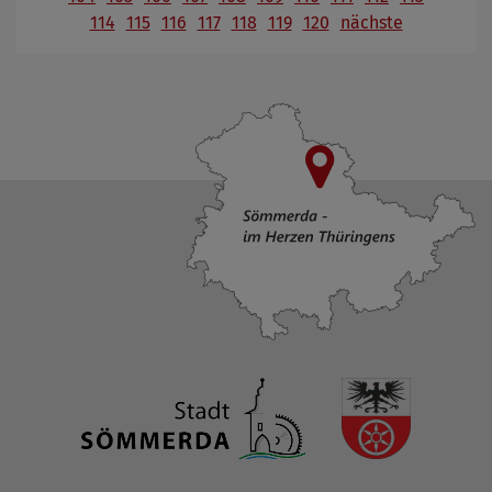
114
115
116
117
118
119
120
nächste