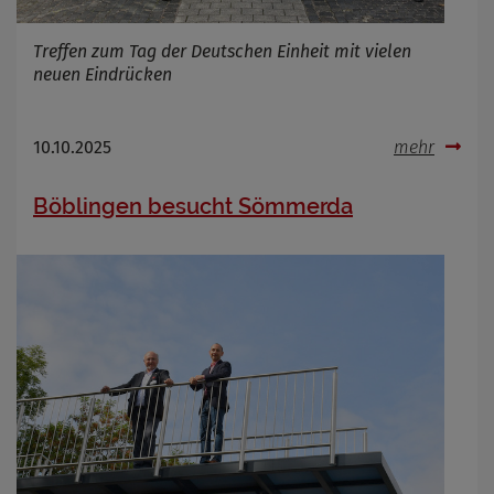
Treffen zum Tag der Deutschen Einheit mit vielen
neuen Eindrücken
Name
Cookies die bei der Verwendung von
OpenWeatherAPI gesetzt werden
Anbieter
Zweck
10.10.2025
mehr
Cookie Name
Cookie Laufzeit
Böblingen besucht Sömmerda
Infos schließen