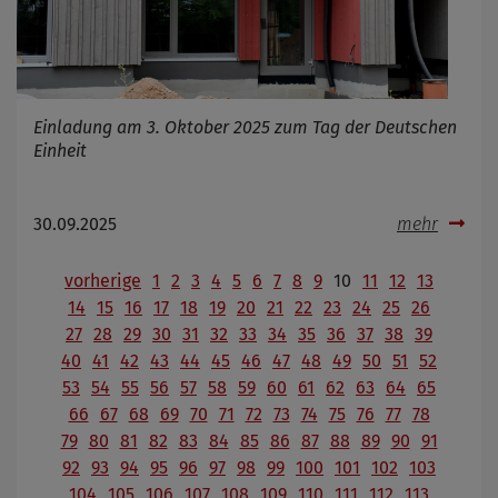
Einladung am 3. Oktober 2025 zum Tag der Deutschen
Einheit
30.09.2025
mehr
vorherige
1
2
3
4
5
6
7
8
9
10
11
12
13
14
15
16
17
18
19
20
21
22
23
24
25
26
27
28
29
30
31
32
33
34
35
36
37
38
39
40
41
42
43
44
45
46
47
48
49
50
51
52
53
54
55
56
57
58
59
60
61
62
63
64
65
66
67
68
69
70
71
72
73
74
75
76
77
78
79
80
81
82
83
84
85
86
87
88
89
90
91
92
93
94
95
96
97
98
99
100
101
102
103
104
105
106
107
108
109
110
111
112
113