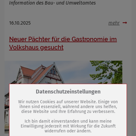
Information des Bau- und Umweltamtes
16.10.2025
mehr
Neuer Pächter für die Gastronomie im
Volkshaus gesucht
Zum Betrieb der Seite notwendige Cookies /
Datenschutzeinstellungen
Drittanbieter:
Wir nutzen Cookies auf unserer Website. Einige von
ihnen sind essenziell, während andere uns helfen,
diese Website und Ihre Erfahrung zu verbessern.
Name
PHP Session Cookie
Anbieter
Eigentümer dieser Website (Wenko-
Ich bin damit einverstanden und kann meine
Wenselaar GmbH & Co. KG)
Einwilligung jederzeit mit Wirkung für die Zukunft
widerrufen oder ändern.
Zweck
Absicherung Kontaktformular / SPAM
Schutz