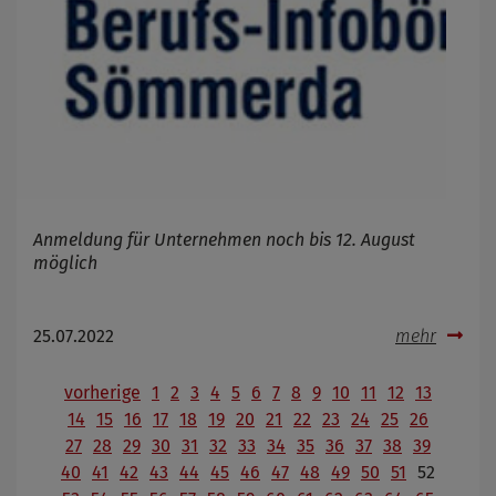
Anmeldung für Unternehmen noch bis 12. August
möglich
25.07.2022
mehr
vorherige
1
2
3
4
5
6
7
8
9
10
11
12
13
14
15
16
17
18
19
20
21
22
23
24
25
26
27
28
29
30
31
32
33
34
35
36
37
38
39
40
41
42
43
44
45
46
47
48
49
50
51
52