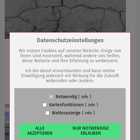
Zum Betrieb der Seite notwendige Cookies /
Datenschutzeinstellungen
Drittanbieter:
Verkehrseinschränkungen Stadtring, Parkweg,
Wir nutzen Cookies auf unserer Website. Einige von
Wielandstraße
ihnen sind essenziell, während andere uns helfen,
diese Website und Ihre Erfahrung zu verbessern.
Name
PHP Session Cookie
Anbieter
Eigentümer dieser Website (Wenko-
Ich bin damit einverstanden und kann meine
08.08.2022
mehr
Wenselaar GmbH & Co. KG)
Einwilligung jederzeit mit Wirkung für die Zukunft
widerrufen oder ändern.
Zweck
Absicherung Kontaktformular / SPAM
Schutz
Märchengarten 2022 war bezaubernd
Cookie Name
PHPSESSID, fe_typo_user
Notwendig
Info
Cookie Laufzeit
undefined
Kartenfunktionen
Info
Wetteranzeige
Info
Name
Cookiespeicherung Entscheidungscookie
Anbieter
Eigentümer dieser Website (Wenko-
Wenselaar GmbH & Co. KG)
ALLE
NUR NOTWENDIGE
AKZEPTIEREN
ERLAUBEN
Zweck
Speichert die Einstellungen der Besucher
bezüglich der Speicherung von Cookies.