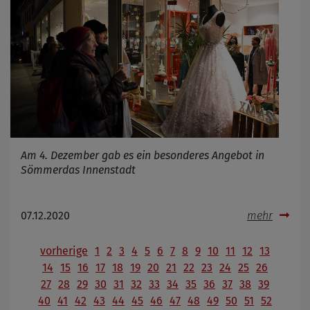
Am 4. Dezember gab es ein besonderes Angebot in
Sömmerdas Innenstadt
07.12.2020
mehr
vorherige
1
2
3
4
5
6
7
8
9
10
11
12
13
14
15
16
17
18
19
20
21
22
23
24
25
26
27
28
29
30
31
32
33
34
35
36
37
38
39
40
41
42
43
44
45
46
47
48
49
50
51
52