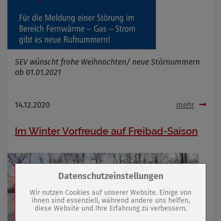
SEV wünscht frohe Weihnachten/ neue Störnummern
ab 01.01.2021
14.12.2020
mehr
Im Winter Vorfreude auf Freibad-Saison
Zum Betrieb der Seite notwendige Cookies /
Datenschutzeinstellungen
Drittanbieter:
Wir nutzen Cookies auf unserer Website. Einige von
ihnen sind essenziell, während andere uns helfen,
diese Website und Ihre Erfahrung zu verbessern.
Name
PHP Session Cookie