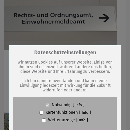
Zum Betrieb der Seite notwendige Cookies /
Datenschutzeinstellungen
Drittanbieter:
Am 04.08.2026 für einen Tag gültig
Wir nutzen Cookies auf unserer Website. Einige von
ihnen sind essenziell, während andere uns helfen,
diese Website und Ihre Erfahrung zu verbessern.
Name
PHP Session Cookie
28.07.2026
mehr
Anbieter
Eigentümer dieser Website (Wenko-
Ich bin damit einverstanden und kann meine
Wenselaar GmbH & Co. KG)
Einwilligung jederzeit mit Wirkung für die Zukunft
widerrufen oder ändern.
Zweck
Absicherung Kontaktformular / SPAM
Bürgerinnen und Bürger können Ideen
Schutz
für die Region einreichen
Cookie Name
PHPSESSID, fe_typo_user
Notwendig
Info
Cookie Laufzeit
undefined
Kartenfunktionen
Info
Wetteranzeige
Info
Name
Cookiespeicherung Entscheidungscookie
Anbieter
Eigentümer dieser Website (Wenko-