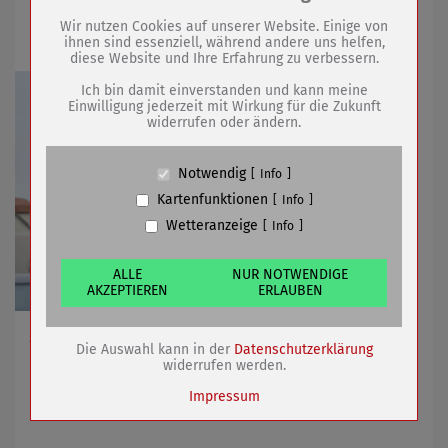
Drittanbieter:
komplett gesperrt
Wir nutzen Cookies auf unserer Website. Einige von
ihnen sind essenziell, während andere uns helfen,
diese Website und Ihre Erfahrung zu verbessern.
Name
PHP Session Cookie
Anbieter
Eigentümer dieser Website (Wenko-
Ich bin damit einverstanden und kann meine
Wenselaar GmbH & Co. KG)
Einwilligung jederzeit mit Wirkung für die Zukunft
widerrufen oder ändern.
Zweck
Absicherung Kontaktformular / SPAM
Schutz
Cookie Name
PHPSESSID, fe_typo_user
Notwendig
Info
Cookie Laufzeit
undefined
Kartenfunktionen
Info
Wetteranzeige
Info
Name
Cookiespeicherung Entscheidungscookie
Anbieter
Eigentümer dieser Website (Wenko-
Wenselaar GmbH & Co. KG)
ALLE
NUR NOTWENDIGE
AKZEPTIEREN
ERLAUBEN
Zweck
Speichert die Einstellungen der Besucher
bezüglich der Speicherung von Cookies.
Cookie Name
dywc
Ausweichparkflächen in der Innenstadt nutzen
Die Auswahl kann in der
Datenschutzerklärung
Cookie Laufzeit
1 Jahr
widerrufen werden.
Impressum
11.01.2022
mehr