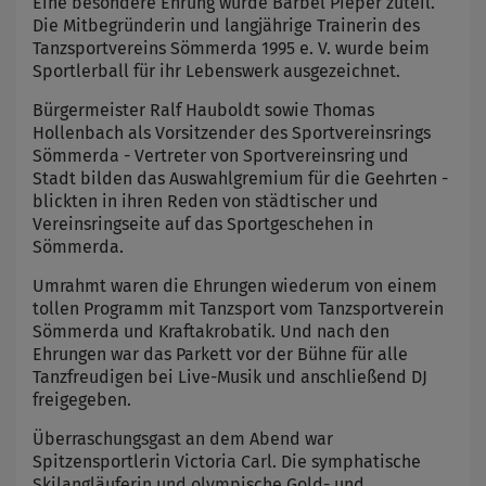
Eine besondere Ehrung wurde Bärbel Pieper zuteil.
Die Mitbegründerin und langjährige Trainerin des
Tanzsportvereins Sömmerda 1995 e. V. wurde beim
Sportlerball für ihr Lebenswerk ausgezeichnet.
Bürgermeister Ralf Hauboldt sowie Thomas
Hollenbach als Vorsitzender des Sportvereinsrings
Sömmerda - Vertreter von Sportvereinsring und
Stadt bilden das Auswahlgremium für die Geehrten -
blickten in ihren Reden von städtischer und
Vereinsringseite auf das Sportgeschehen in
Sömmerda.
Umrahmt waren die Ehrungen wiederum von einem
tollen Programm mit Tanzsport vom Tanzsportverein
Sömmerda und Kraftakrobatik. Und nach den
Ehrungen war das Parkett vor der Bühne für alle
Tanzfreudigen bei Live-Musik und anschließend DJ
freigegeben.
Überraschungsgast an dem Abend war
Spitzensportlerin Victoria Carl. Die symphatische
Skilangläuferin und olympische Gold- und