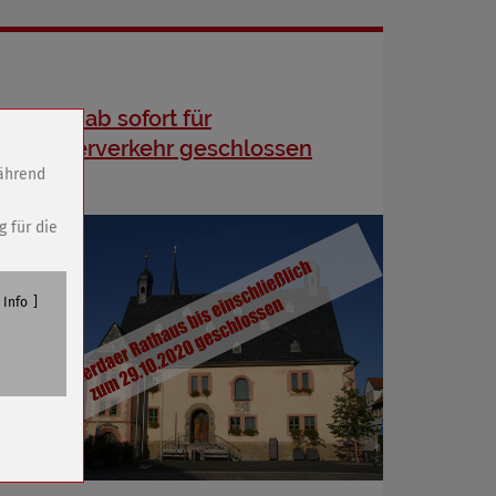
Rathaus ab sofort für
Besucherverkehr geschlossen
während
g für die
Info
n