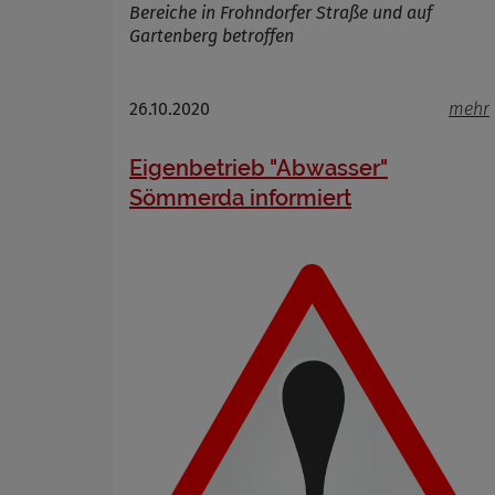
Bereiche in Frohndorfer Straße und auf
Gartenberg betroffen
Name
26.10.2020
mehr
Anbieter
Zweck
Eigenbetrieb "Abwasser"
Cookie 
Cookie La
Sömmerda informiert
Name
Anbieter
Zweck
Cookie 
Cookie La