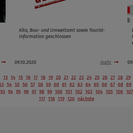
Kita, Bau- und Umweltamt sowie Tourist-
Information geschlossen
09.10.2020
mehr
09
2
13
14
15
16
17
18
19
20
21
22
23
24
25
26
27
28
29
53
54
55
56
57
58
59
60
61
62
63
64
65
66
67
68
69
93
94
95
96
97
98
99
100
101
102
103
104
105
106
107
117
118
119
120
nächste