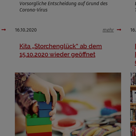
Vorsorgliche Entscheidung auf Grund des
Corona-Virus
Cookies die bei der Verwendung von OpenStreetMaps gesetzt werden
16.10.2020
mehr
16
Marketing/Tracking
Kita „Storchenglück“ ab dem
Name
_osm_totp_token
ufzeit
15.10.2020 wieder geöffnet
Cookies die bei der Verwendung von OpenWeatherAPI gesetzt werden
Name
ufzeit
Infos schließen