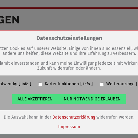
GEN
Seniorenbeirat-Sprechstunde und
Zum Betrieb der Seite notwendige Cookies / Drittanbieter:
Datenschutzeinstellungen
Sitzung abgesagt
tzen Cookies auf unserer Website. Einige von ihnen sind essenziell, 
andere uns helfen, diese Website und Ihre Erfahrung zu verbessern.
PHP Session Cookie
Eigentümer dieser Website (Wenko-Wenselaar GmbH & Co. KG)
damit einverstanden und kann meine Einwilligung jederzeit mit Wirkun
Zukunft widerrufen oder ändern.
Absicherung Kontaktformular / SPAM Schutz
Name
PHPSESSID, fe_typo_user
otwendig
Kartenfunktionen
Wetteranzeige
ufzeit
undefined
Info
Info
ALLE AKZEPTIEREN
NUR NOTWENDIGE ERLAUBEN
Cookiespeicherung Entscheidungscookie
Eigentümer dieser Website (Wenko-Wenselaar GmbH & Co. KG)
Speichert die Einstellungen der Besucher bezüglich der Speicherung vo
Die Auswahl kann in der
Datenschutzerklärung
widerrufen werden.
Cookies.
Name
dywc
Impressum
ufzeit
1 Jahr