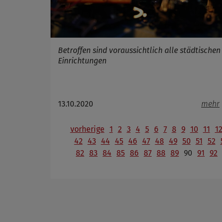
Betroffen sind voraussichtlich alle städtischen
Einrichtungen
13.10.2020
mehr
vorherige
1
2
3
4
5
6
7
8
9
10
11
1
42
43
44
45
46
47
48
49
50
51
52
82
83
84
85
86
87
88
89
90
91
92