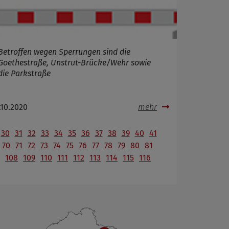
Betroffen wegen Sperrungen sind die
Goethestraße, Unstrut-Brücke/Wehr sowie
die Parkstraße
.10.2020
mehr
30
31
32
33
34
35
36
37
38
39
40
41
70
71
72
73
74
75
76
77
78
79
80
81
108
109
110
111
112
113
114
115
116