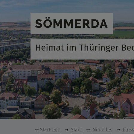
SÖMMERDA
Heimat im Thüringer Be
Startseite
Stadt
Aktuelles
Pres