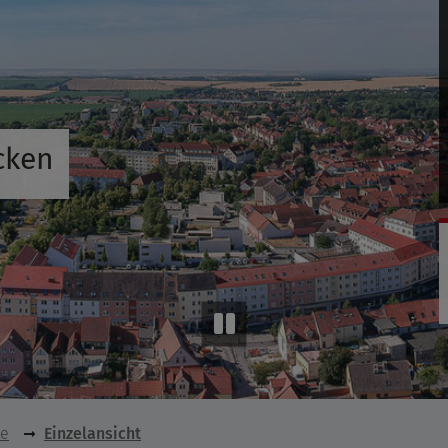
cken
se
Einzelansicht