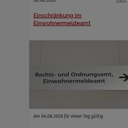
06.08.2026
mehr
Anbieter
Zweck
Einschränkung im
Cookie 
Einwohnermeldeamt
Cookie La
Am 04.08.2026 für einen Tag gültig