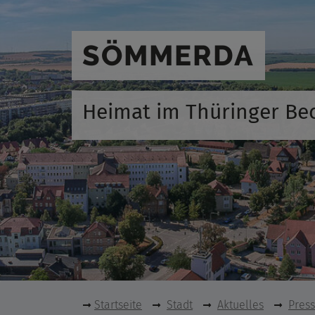
SÖMMERDA
Heimat im Thüringer Be
Startseite
Stadt
Aktuelles
Pres