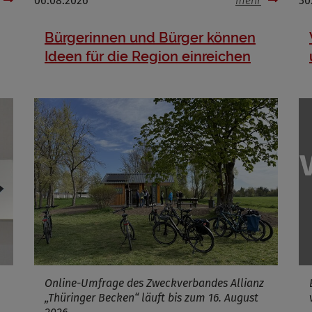
06.08.2026
mehr
30
Bürgerinnen und Bürger können
Name
Ideen für die Region einreichen
ufzeit
Infos schließen
Online-Umfrage des Zweckverbandes Allianz
„Thüringer Becken“ läuft bis zum 16. August