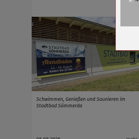
Cookie La
Name
Anbieter
Zweck
Cookie 
Cookie La
Name
Anbieter
Zweck
Schwimmen, Genießen und Saunieren im
Cookie 
Stadtbad Sömmerda
Cookie La
Name