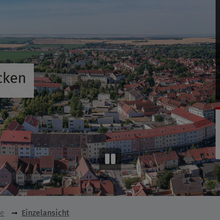
cken
se
Einzelansicht