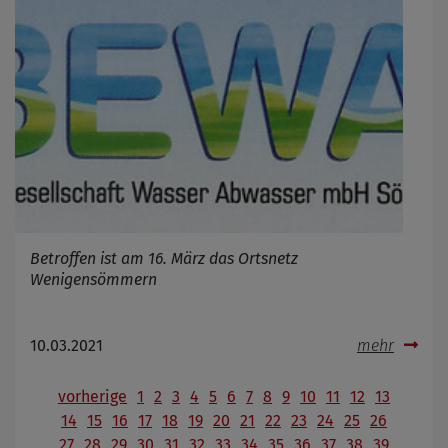
Betroffen ist am 16. März das Ortsnetz
Wenigensömmern
10.03.2021
mehr
vorherige
1
2
3
4
5
6
7
8
9
10
11
12
13
14
15
16
17
18
19
20
21
22
23
24
25
26
27
28
29
30
31
32
33
34
35
36
37
38
39