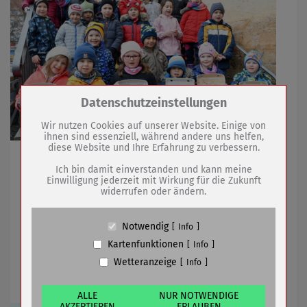
Zum Betrieb der Seite notwendige Cookies /
Datenschutzeinstellungen
Drittanbieter:
Wir nutzen Cookies auf unserer Website. Einige von
ihnen sind essenziell, während andere uns helfen,
diese Website und Ihre Erfahrung zu verbessern.
Name
PHP Session Cookie
Kita-Kinder sorgen für Osterschmuck für den
Anbieter
Eigentümer dieser Website (Wenko-
Ich bin damit einverstanden und kann meine
Obermarkt
Wenselaar GmbH & Co. KG)
Einwilligung jederzeit mit Wirkung für die Zukunft
widerrufen oder ändern.
Zweck
Absicherung Kontaktformular / SPAM
Schutz
19.03.2021
mehr
Cookie Name
PHPSESSID, fe_typo_user
Notwendig
Info
Cookie Laufzeit
undefined
Kartenfunktionen
Info
Rang 9 für Sömmerda beim ADFC
Wetteranzeige
Info
Name
Cookiespeicherung Entscheidungscookie
Fahrradklima-Test 2020
Anbieter
Eigentümer dieser Website (Wenko-
Wenselaar GmbH & Co. KG)
ALLE
NUR NOTWENDIGE
AKZEPTIEREN
ERLAUBEN