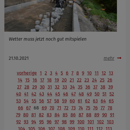
Wetter muss jetzt noch gut mitspielen
21.10.2021
mehr
vorherige
1
2
3
4
5
6
7
8
9
10
11
12
13
14
15
16
17
18
19
20
21
22
23
24
25
26
27
28
29
30
31
32
33
34
35
36
37
38
39
40
41
42
43
44
45
46
47
48
49
50
51
52
53
54
55
56
57
58
59
60
61
62
63
64
65
66
67
68
69
70
71
72
73
74
75
76
77
78
79
80
81
82
83
84
85
86
87
88
89
90
91
92
93
94
95
96
97
98
99
100
101
102
103
104
105
106
107
108
109
110
111
112
113