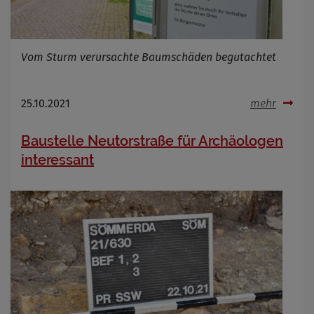
Name
Cookies die bei der Verwendung von
Vom Sturm verursachte Baumschäden begutachtet
OpenWeatherAPI gesetzt werden
Anbieter
Zweck
25.10.2021
mehr
Cookie Name
Cookie Laufzeit
Baustelle Neutorstraße für Archäologen
interessant
Infos schließen