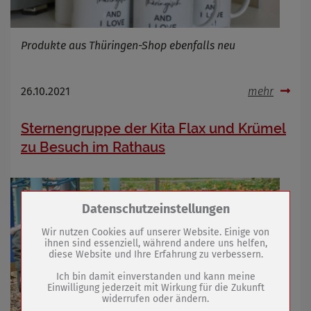
Produkte aus Thüringen-Shop ebenfalls neu
26.10.2021
mehr
Sternengruppe der Kita Flax und Krümel
zu Besuch im Rathaus
Zum Betrieb der Seite notwendige Cookies /
Datenschutzeinstellungen
Drittanbieter:
Wir nutzen Cookies auf unserer Website. Einige von
ihnen sind essenziell, während andere uns helfen,
diese Website und Ihre Erfahrung zu verbessern.
Name
PHP Session Cookie
Anbieter
Eigentümer dieser Website (Wenko-
Ich bin damit einverstanden und kann meine
Wenselaar GmbH & Co. KG)
Einwilligung jederzeit mit Wirkung für die Zukunft
widerrufen oder ändern.
Zweck
Absicherung Kontaktformular / SPAM
Schutz