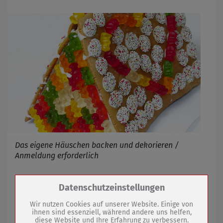
Das eigene Häuschen backen und dekorieren /
Anmeldung erforderlich
Zum Betrieb der Seite notwendige Cookies /
Datenschutzeinstellungen
11.11.2020
mehr
Drittanbieter:
Wir nutzen Cookies auf unserer Website. Einige von
ihnen sind essenziell, während andere uns helfen,
Teilbereich der Gartenstraße gesperrt
diese Website und Ihre Erfahrung zu verbessern.
Name
PHP Session Cookie