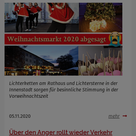
Cookie Name
_osm_totp_token
Cookie Laufzeit
Name
Cookies die bei der Verwendung von
OpenWeatherAPI gesetzt werden
Anbieter
Zweck
Cookie Name
Cookie Laufzeit
Lichterketten am Rathaus und Lichtersterne in der
Innenstadt sorgen für besinnliche Stimmung in der
Infos schließen
Vorweihnachtszeit
05.11.2020
mehr
Über den Anger rollt wieder Verkehr