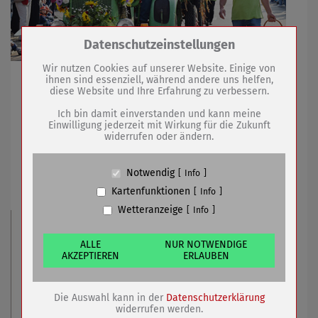
Zum Betrieb der Seite notwendige Cookies /
Datenschutzeinstellungen
Drittanbieter:
Wir nutzen Cookies auf unserer Website. Einige von
Voting bei Thüringer Ortsmeisterschaften geht Ende
ihnen sind essenziell, während andere uns helfen,
diese Website und Ihre Erfahrung zu verbessern.
entgegen
Name
PHP Session Cookie
Anbieter
Eigentümer dieser Website (Wenko-
Ich bin damit einverstanden und kann meine
Wenselaar GmbH & Co. KG)
Einwilligung jederzeit mit Wirkung für die Zukunft
widerrufen oder ändern.
Zweck
Absicherung Kontaktformular / SPAM
23.08.2022
mehr
Schutz
Cookie Name
PHPSESSID, fe_typo_user
Notwendig
Info
Sport-Event auch zum Punkte-Sammeln
Cookie Laufzeit
undefined
Kartenfunktionen
Info
Wetteranzeige
Info
Name
Cookiespeicherung Entscheidungscookie
Anbieter
Eigentümer dieser Website (Wenko-
Wenselaar GmbH & Co. KG)
ALLE
NUR NOTWENDIGE
AKZEPTIEREN
ERLAUBEN
Zweck
Speichert die Einstellungen der Besucher
bezüglich der Speicherung von Cookies.
Cookie Name
dywc
Die Auswahl kann in der
Datenschutzerklärung
Cookie Laufzeit
1 Jahr
widerrufen werden.