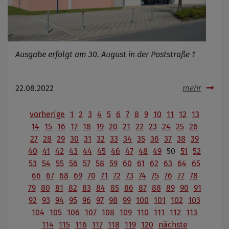
Ausgabe erfolgt am 30. August in der Poststraße 1
22.08.2022
mehr
vorherige
1
2
3
4
5
6
7
8
9
10
11
12
13
14
15
16
17
18
19
20
21
22
23
24
25
26
27
28
29
30
31
32
33
34
35
36
37
38
39
40
41
42
43
44
45
46
47
48
49
50
51
52
53
54
55
56
57
58
59
60
61
62
63
64
65
66
67
68
69
70
71
72
73
74
75
76
77
78
79
80
81
82
83
84
85
86
87
88
89
90
91
92
93
94
95
96
97
98
99
100
101
102
103
104
105
106
107
108
109
110
111
112
113
114
115
116
117
118
119
120
nächste