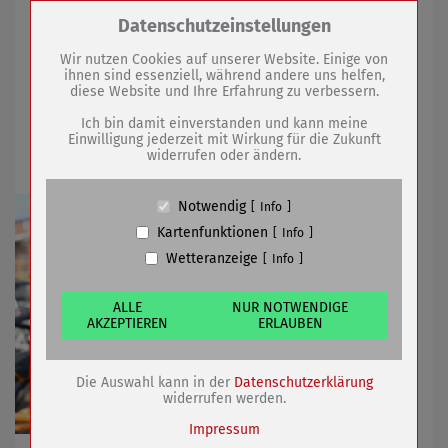
Obermarkt
Zum Betrieb der Seite notwendige Cookies /
Datenschutzeinstellungen
Drittanbieter:
Wir nutzen Cookies auf unserer Website. Einige von
19.03.2021
mehr
ihnen sind essenziell, während andere uns helfen,
diese Website und Ihre Erfahrung zu verbessern.
Name
PHP Session Cookie
Rang 9 für Sömmerda beim ADFC
Anbieter
Eigentümer dieser Website (Wenko-
Ich bin damit einverstanden und kann meine
Wenselaar GmbH & Co. KG)
Einwilligung jederzeit mit Wirkung für die Zukunft
Fahrradklima-Test 2020
widerrufen oder ändern.
Zweck
Absicherung Kontaktformular / SPAM
Schutz
Cookie Name
PHPSESSID, fe_typo_user
Notwendig
Info
Cookie Laufzeit
undefined
Kartenfunktionen
Info
Wetteranzeige
Info
Name
Cookiespeicherung Entscheidungscookie
Anbieter
Eigentümer dieser Website (Wenko-
Wenselaar GmbH & Co. KG)
ALLE
NUR NOTWENDIGE
AKZEPTIEREN
ERLAUBEN
Zweck
Speichert die Einstellungen der Besucher
bezüglich der Speicherung von Cookies.
Cookie Name
dywc
Die Auswahl kann in der
Datenschutzerklärung
Cookie Laufzeit
1 Jahr
widerrufen werden.
Impressum