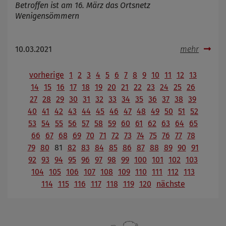
Betroffen ist am 16. März das Ortsnetz
Wenigensömmern
10.03.2021
mehr
vorherige
1
2
3
4
5
6
7
8
9
10
11
12
13
14
15
16
17
18
19
20
21
22
23
24
25
26
27
28
29
30
31
32
33
34
35
36
37
38
39
40
41
42
43
44
45
46
47
48
49
50
51
52
53
54
55
56
57
58
59
60
61
62
63
64
65
66
67
68
69
70
71
72
73
74
75
76
77
78
79
80
81
82
83
84
85
86
87
88
89
90
91
92
93
94
95
96
97
98
99
100
101
102
103
104
105
106
107
108
109
110
111
112
113
114
115
116
117
118
119
120
nächste