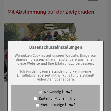
Mit Abstimmung auf der Zielgeraden
Zum Betrieb der Seite notwendige Cookies /
Datenschutzeinstellungen
Drittanbieter:
Wir nutzen Cookies auf unserer Website. Einige von
ihnen sind essenziell, während andere uns helfen,
diese Website und Ihre Erfahrung zu verbessern.
Name
PHP Session Cookie
Anbieter
Eigentümer dieser Website (Wenko-
Ich bin damit einverstanden und kann meine
Wenselaar GmbH & Co. KG)
Einwilligung jederzeit mit Wirkung für die Zukunft
widerrufen oder ändern.
Zweck
Absicherung Kontaktformular / SPAM
Schutz
Voting bei Thüringer Ortsmeisterschaften geht Ende
Cookie Name
PHPSESSID, fe_typo_user
Notwendig
Info
entgegen
Cookie Laufzeit
undefined
Kartenfunktionen
Info
Wetteranzeige
Info
Name
Cookiespeicherung Entscheidungscookie
23.08.2022
mehr