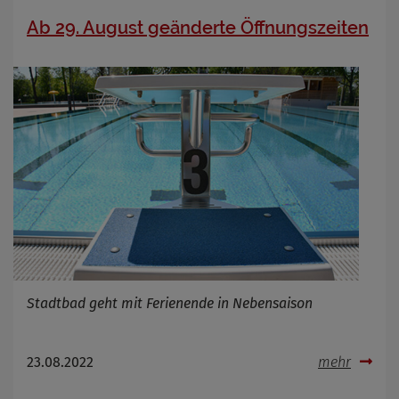
Zweck
Ab 29. August geänderte Öffnungszeiten
Cookie Name
Cookie Laufzeit
Infos schließen
Stadtbad geht mit Ferienende in Nebensaison
23.08.2022
mehr