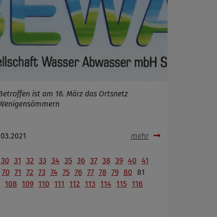
Betroffen ist am 16. März das Ortsnetz
Wenigensömmern
.03.2021
mehr
30
31
32
33
34
35
36
37
38
39
40
41
70
71
72
73
74
75
76
77
78
79
80
81
108
109
110
111
112
113
114
115
116