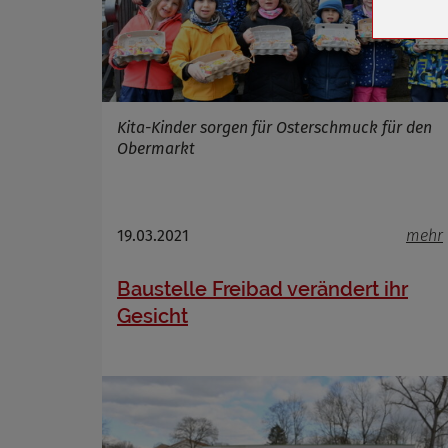
Cookie 
Cookie La
Kita-Kinder sorgen für Osterschmuck für den
Name
Obermarkt
Anbieter
Zweck
Cookie 
Cookie La
19.03.2021
mehr
Baustelle Freibad verändert ihr
Gesicht
Name
Anbieter
Zweck
Cookie 
Cookie La