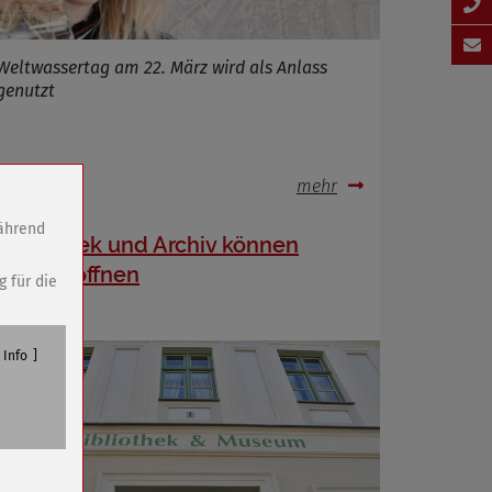
Weltwassertag am 22. März wird als Anlass
genutzt
.03.2021
mehr
während
Bibliothek und Archiv können
wieder öffnen
g für die
Info
n