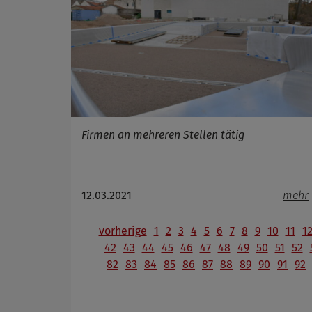
Firmen an mehreren Stellen tätig
12.03.2021
mehr
vorherige
1
2
3
4
5
6
7
8
9
10
11
1
42
43
44
45
46
47
48
49
50
51
52
82
83
84
85
86
87
88
89
90
91
92