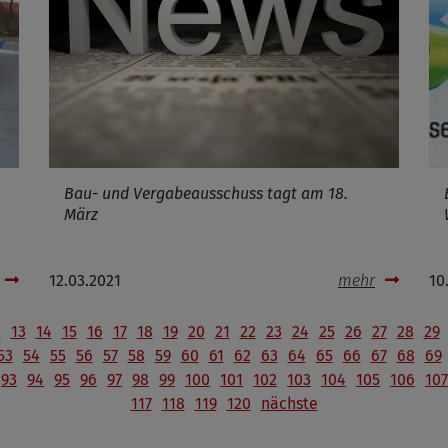
Infos schließen
Bau- und Vergabeausschuss tagt am 18.
März
12.03.2021
mehr
10
2
13
14
15
16
17
18
19
20
21
22
23
24
25
26
27
28
29
53
54
55
56
57
58
59
60
61
62
63
64
65
66
67
68
69
93
94
95
96
97
98
99
100
101
102
103
104
105
106
107
117
118
119
120
nächste