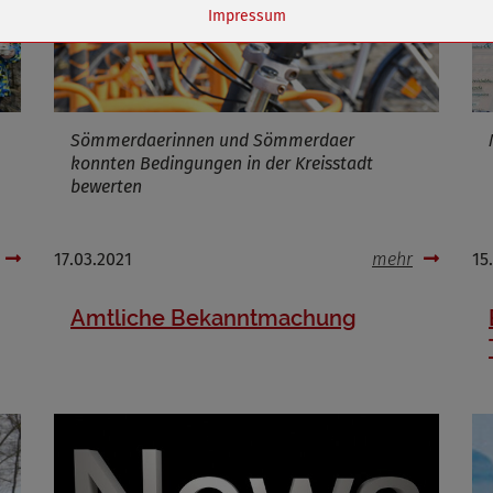
Name
dywc
Impressum
ufzeit
1 Jahr
Sömmerdaerinnen und Sömmerdaer
Cookies die bei der Verwendung von OpenStreetMaps gesetzt werden
konnten Bedingungen in der Kreisstadt
bewerten
Marketing/Tracking
Name
_osm_totp_token
ufzeit
17.03.2021
mehr
15
Amtliche Bekanntmachung
Cookies die bei der Verwendung von OpenWeatherAPI gesetzt werden
Name
ufzeit