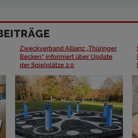
BEITRÄGE
Zweckverband Allianz „Thüringer
Becken“ informiert über Update
der Spielplätze 2.0