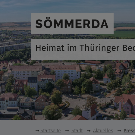
SÖMMERDA
Heimat im Thüringer Be
Startseite
Stadt
Aktuelles
Pres