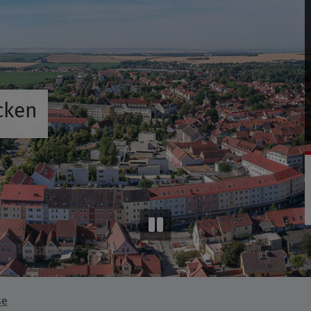
cken
se