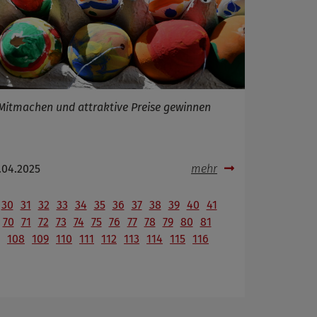
Mitmachen und attraktive Preise gewinnen
.04.2025
mehr
30
31
32
33
34
35
36
37
38
39
40
41
70
71
72
73
74
75
76
77
78
79
80
81
108
109
110
111
112
113
114
115
116