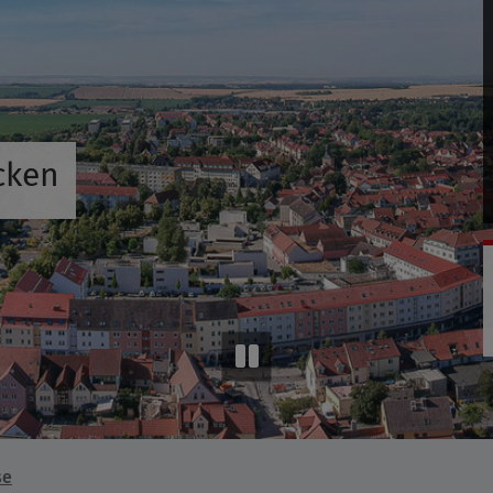
cken
se