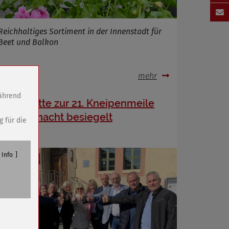
Reichhaltiges Sortiment in der Innenstadt für
Beet und Balkon
.04.2025
mehr
während
Stadtwette zur 21. Kneipenmeile
& Kulturnacht besiegelt
g für die
Info
n