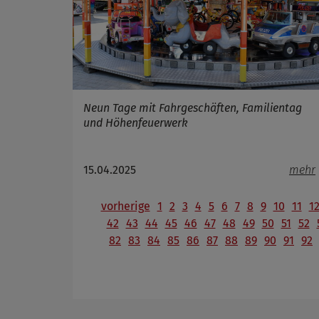
Neun Tage mit Fahrgeschäften, Familientag
und Höhenfeuerwerk
15.04.2025
mehr
vorherige
1
2
3
4
5
6
7
8
9
10
11
1
42
43
44
45
46
47
48
49
50
51
52
82
83
84
85
86
87
88
89
90
91
92