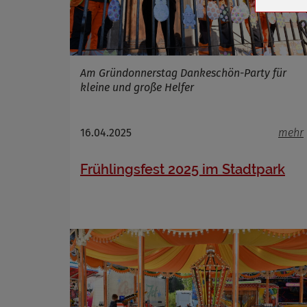
Cookie La
Am Gründonnerstag Dankeschön-Party für
Name
kleine und große Helfer
Anbieter
Zweck
Cookie 
16.04.2025
mehr
Cookie La
Frühlingsfest 2025 im Stadtpark
Name
Anbieter
Zweck
Cookie 
Cookie La