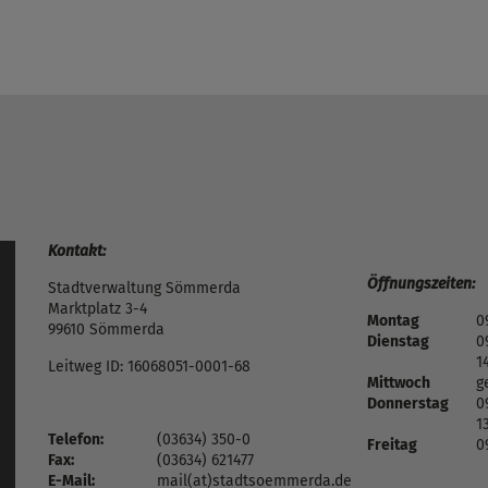
Kontakt:
Öffnungszeiten:
Stadtverwaltung Sömmerda
Marktplatz 3-4
Montag
0
99610 Sömmerda
Dienstag
0
1
Leitweg ID: 16068051-0001-68
Mittwoch
g
Donnerstag
0
1
Telefon:
(03634) 350-0
Freitag
0
Fax:
(03634) 621477
E-Mail:
mail(at)stadtsoemmerda.de