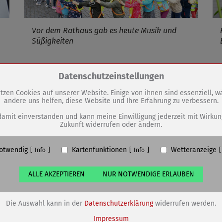
Vor dem Rathaus gab es heute Musik und
Süßigkeiten
17.04.2025
mehr
16
Zum Betrieb der Seite notwendige Cookies / Drittanbieter:
Datenschutzeinstellungen
tzen Cookies auf unserer Website. Einige von ihnen sind essenziell, 
Änderung beim Wochenmarkt
andere uns helfen, diese Website und Ihre Erfahrung zu verbessern.
PHP Session Cookie
Eigentümer dieser Website (Wenko-Wenselaar GmbH & Co. KG)
damit einverstanden und kann meine Einwilligung jederzeit mit Wirkun
Zukunft widerrufen oder ändern.
Absicherung Kontaktformular / SPAM Schutz
Name
PHPSESSID, fe_typo_user
otwendig
Kartenfunktionen
Wetteranzeige
ufzeit
undefined
Info
Info
ALLE AKZEPTIEREN
NUR NOTWENDIGE ERLAUBEN
Cookiespeicherung Entscheidungscookie
Eigentümer dieser Website (Wenko-Wenselaar GmbH & Co. KG)
Speichert die Einstellungen der Besucher bezüglich der Speicherung vo
Die Auswahl kann in der
Datenschutzerklärung
widerrufen werden.
Cookies.
Name
dywc
Impressum