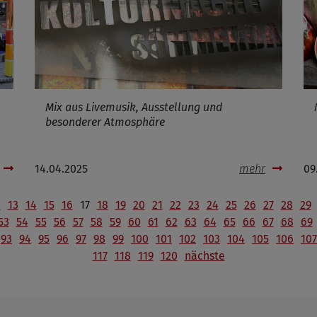
Infos schließen
Mix aus Livemusik, Ausstellung und
besonderer Atmosphäre
14.04.2025
mehr
09
2
13
14
15
16
17
18
19
20
21
22
23
24
25
26
27
28
29
53
54
55
56
57
58
59
60
61
62
63
64
65
66
67
68
69
93
94
95
96
97
98
99
100
101
102
103
104
105
106
107
117
118
119
120
nächste