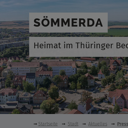
SÖMMERDA
Heimat im Thüringer Be
Startseite
Stadt
Aktuelles
Pres