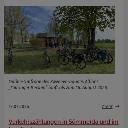
Name
Cookies die bei der Verwendung von
OpenStreetMaps gesetzt werden
Anbieter
Zweck
Marketing/Tracking
Cookie Name
_osm_totp_token
Cookie Laufzeit
Name
Cookies die bei der Verwendung von
OpenWeatherAPI gesetzt werden
Anbieter
Zweck
Online-Umfrage des Zweckverbandes Allianz
Cookie Name
„Thüringer Becken“ läuft bis zum 16. August 2026
Cookie Laufzeit
17.07.2026
mehr
Infos schließen
Verkehrszählungen in Sömmerda und im