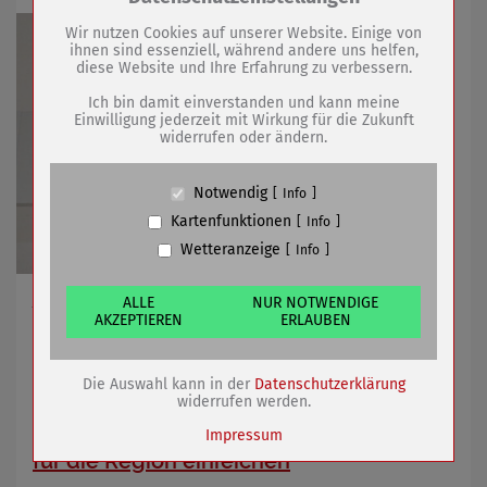
Drittanbieter:
Wir nutzen Cookies auf unserer Website. Einige von
ihnen sind essenziell, während andere uns helfen,
diese Website und Ihre Erfahrung zu verbessern.
Name
PHP Session Cookie
Anbieter
Eigentümer dieser Website (Wenko-
Ich bin damit einverstanden und kann meine
Wenselaar GmbH & Co. KG)
Einwilligung jederzeit mit Wirkung für die Zukunft
widerrufen oder ändern.
Zweck
Absicherung Kontaktformular / SPAM
Schutz
Cookie Name
PHPSESSID, fe_typo_user
Notwendig
Info
Cookie Laufzeit
undefined
Kartenfunktionen
Info
Wetteranzeige
Info
Name
Cookiespeicherung Entscheidungscookie
Anbieter
Eigentümer dieser Website (Wenko-
Wenselaar GmbH & Co. KG)
Am 04.08.2026 für einen Tag gültig
ALLE
NUR NOTWENDIGE
AKZEPTIEREN
ERLAUBEN
Zweck
Speichert die Einstellungen der Besucher
bezüglich der Speicherung von Cookies.
Cookie Name
dywc
28.07.2026
mehr
Die Auswahl kann in der
Datenschutzerklärung
Cookie Laufzeit
1 Jahr
widerrufen werden.
Bürgerinnen und Bürger können Ideen
Impressum
für die Region einreichen