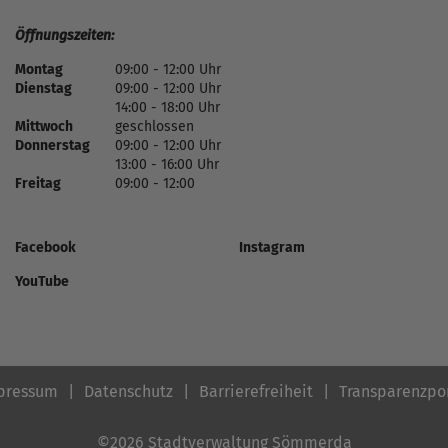
Öffnungszeiten:
Montag
09:00 - 12:00 Uhr
Dienstag
09:00 - 12:00 Uhr
14:00 - 18:00 Uhr
Mittwoch
geschlossen
Donnerstag
09:00 - 12:00 Uhr
13:00 - 16:00 Uhr
Freitag
09:00 - 12:00
Facebook
Instagram
YouTube
pressum
Datenschutz
Barrierefreiheit
Transparenzpo
©2026 Stadtverwaltung Sömmerda