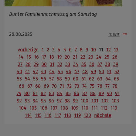
Bunter Familiennachmittag am Samstag
26.08.2025
mehr
vorherige
1
2
3
4
5
6
7
8
9
10
11
12
13
14
15
16
17
18
19
20
21
22
23
24
25
26
27
28
29
30
31
32
33
34
35
36
37
38
39
40
41
42
43
44
45
46
47
48
49
50
51
52
53
54
55
56
57
58
59
60
61
62
63
64
65
66
67
68
69
70
71
72
73
74
75
76
77
78
79
80
81
82
83
84
85
86
87
88
89
90
91
92
93
94
95
96
97
98
99
100
101
102
103
104
105
106
107
108
109
110
111
112
113
114
115
116
117
118
119
120
nächste