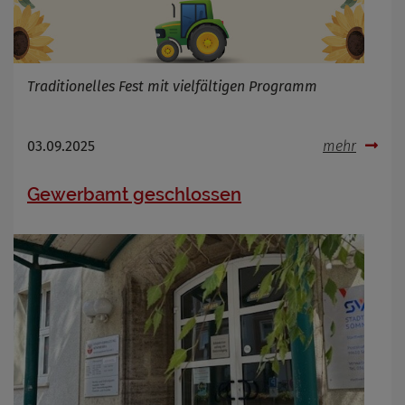
Name
Cookies die bei der Verwendung von
OpenWeatherAPI gesetzt werden
Anbieter
Zweck
Traditionelles Fest mit vielfältigen Programm
Cookie Name
Cookie Laufzeit
03.09.2025
mehr
Infos schließen
Gewerbamt geschlossen