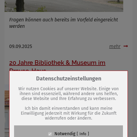
Fragen können auch bereits im Vorfeld eingereicht
werden
09.09.2025
mehr
20 Jahre Bibliothek & Museum im
Dreyse-Haus
Zum Betrieb der Seite notwendige Cookies /
Datenschutzeinstellungen
Drittanbieter:
Wir nutzen Cookies auf unserer Website. Einige von
ihnen sind essenziell, während andere uns helfen,
diese Website und Ihre Erfahrung zu verbessern.
Name
PHP Session Cookie
Anbieter
Eigentümer dieser Website (Wenko-
Ich bin damit einverstanden und kann meine
Wenselaar GmbH & Co. KG)
Einwilligung jederzeit mit Wirkung für die Zukunft
widerrufen oder ändern.
Zweck
Absicherung Kontaktformular / SPAM
Schutz
Cookie Name
PHPSESSID, fe_typo_user
Notwendig
Info