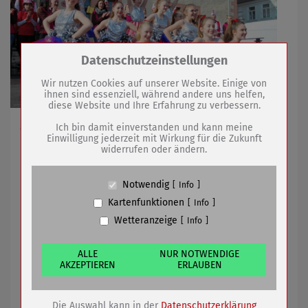
Zum Betrieb der Seite notwendige Cookies /
Datenschutzeinstellungen
Drittanbieter:
Wir nutzen Cookies auf unserer Website. Einige von
ihnen sind essenziell, während andere uns helfen,
diese Website und Ihre Erfahrung zu verbessern.
Name
PHP Session Cookie
Auch Tanzsportverein prägt mit seinen Auftritten die
Anbieter
Eigentümer dieser Website (Wenko-
Ich bin damit einverstanden und kann meine
Wenselaar GmbH & Co. KG)
Einwilligung jederzeit mit Wirkung für die Zukunft
Stadt
widerrufen oder ändern.
Zweck
Absicherung Kontaktformular / SPAM
Schutz
Cookie Name
PHPSESSID, fe_typo_user
18.08.2022
mehr
Notwendig
Info
Cookie Laufzeit
undefined
Kartenfunktionen
Info
Allianz Thüringer Becken – Olympiade
Wetteranzeige
Info
Name
Cookiespeicherung Entscheidungscookie
Anbieter
Eigentümer dieser Website (Wenko-
Wenselaar GmbH & Co. KG)
ALLE
NUR NOTWENDIGE
AKZEPTIEREN
ERLAUBEN
Zweck
Speichert die Einstellungen der Besucher
bezüglich der Speicherung von Cookies.
Cookie Name
dywc
Die Auswahl kann in der
Datenschutzerklärung