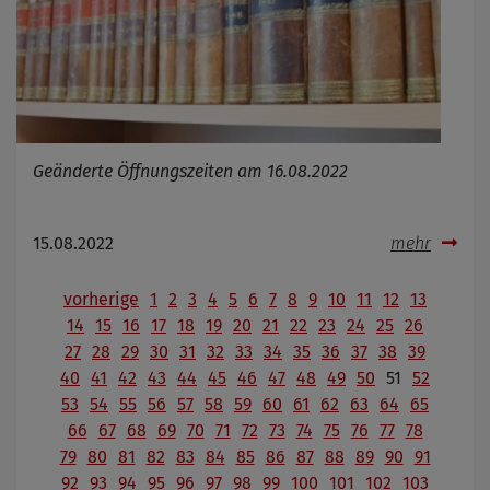
Geänderte Öffnungszeiten am 16.08.2022
15.08.2022
mehr
vorherige
1
2
3
4
5
6
7
8
9
10
11
12
13
14
15
16
17
18
19
20
21
22
23
24
25
26
27
28
29
30
31
32
33
34
35
36
37
38
39
40
41
42
43
44
45
46
47
48
49
50
51
52
53
54
55
56
57
58
59
60
61
62
63
64
65
66
67
68
69
70
71
72
73
74
75
76
77
78
79
80
81
82
83
84
85
86
87
88
89
90
91
92
93
94
95
96
97
98
99
100
101
102
103