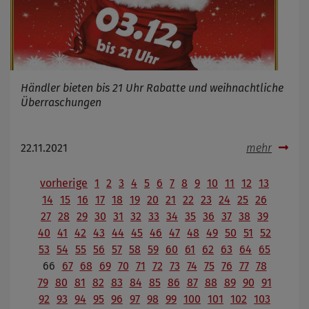
Händler bieten bis 21 Uhr Rabatte und weihnachtliche
Überraschungen
22.11.2021
mehr
vorherige
1
2
3
4
5
6
7
8
9
10
11
12
13
14
15
16
17
18
19
20
21
22
23
24
25
26
27
28
29
30
31
32
33
34
35
36
37
38
39
40
41
42
43
44
45
46
47
48
49
50
51
52
53
54
55
56
57
58
59
60
61
62
63
64
65
66
67
68
69
70
71
72
73
74
75
76
77
78
79
80
81
82
83
84
85
86
87
88
89
90
91
92
93
94
95
96
97
98
99
100
101
102
103