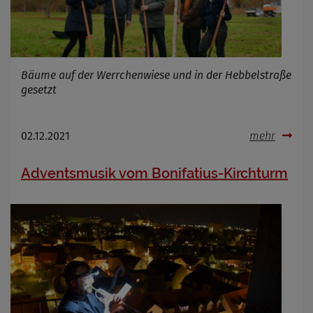
Name
Cookies die bei der Verwendung von
OpenWeatherAPI gesetzt werden
Bäume auf der Werrchenwiese und in der Hebbelstraße
Anbieter
gesetzt
Zweck
Cookie Name
Cookie Laufzeit
02.12.2021
mehr
Infos schließen
Adventsmusik vom Bonifatius-Kirchturm