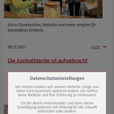
Extra Illumination, Rabatte und mehr sorgten für
besonderes Erlebnis
06.12.2021
mehr
Die Asphaltdecke ist aufgebracht
Zum Betrieb der Seite notwendige Cookies /
Datenschutzeinstellungen
Drittanbieter:
Wir nutzen Cookies auf unserer Website. Einige von
ihnen sind essenziell, während andere uns helfen,
diese Website und Ihre Erfahrung zu verbessern.
Name
PHP Session Cookie
Anbieter
Eigentümer dieser Website (Wenko-
Ich bin damit einverstanden und kann meine
Wenselaar GmbH & Co. KG)
Einwilligung jederzeit mit Wirkung für die Zukunft
widerrufen oder ändern.
Zweck
Absicherung Kontaktformular / SPAM