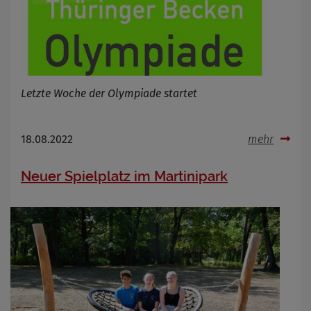
Name
Cookies die bei der Verwendung von
OpenWeatherAPI gesetzt werden
Anbieter
Zweck
Letzte Woche der Olympiade startet
Cookie Name
Cookie Laufzeit
18.08.2022
mehr
Infos schließen
Neuer Spielplatz im Martinipark