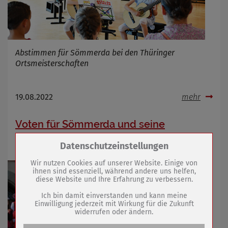
Abstimmen für Sömmerda bei den Thüringer
Ortsmeisterschaften
19.08.2022
mehr
Voten für Sömmerda und seine
Kulturvereine
Zum Betrieb der Seite notwendige Cookies /
Datenschutzeinstellungen
Drittanbieter:
Wir nutzen Cookies auf unserer Website. Einige von
ihnen sind essenziell, während andere uns helfen,
diese Website und Ihre Erfahrung zu verbessern.
Name
PHP Session Cookie
Anbieter
Eigentümer dieser Website (Wenko-
Ich bin damit einverstanden und kann meine
Wenselaar GmbH & Co. KG)
Einwilligung jederzeit mit Wirkung für die Zukunft
widerrufen oder ändern.
Zweck
Absicherung Kontaktformular / SPAM
Schutz