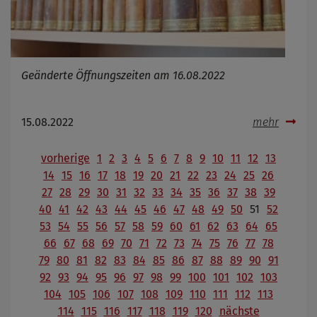
Geänderte Öffnungszeiten am 16.08.2022
15.08.2022
mehr
vorherige
1
2
3
4
5
6
7
8
9
10
11
12
13
14
15
16
17
18
19
20
21
22
23
24
25
26
27
28
29
30
31
32
33
34
35
36
37
38
39
40
41
42
43
44
45
46
47
48
49
50
51
52
53
54
55
56
57
58
59
60
61
62
63
64
65
66
67
68
69
70
71
72
73
74
75
76
77
78
79
80
81
82
83
84
85
86
87
88
89
90
91
92
93
94
95
96
97
98
99
100
101
102
103
104
105
106
107
108
109
110
111
112
113
114
115
116
117
118
119
120
nächste