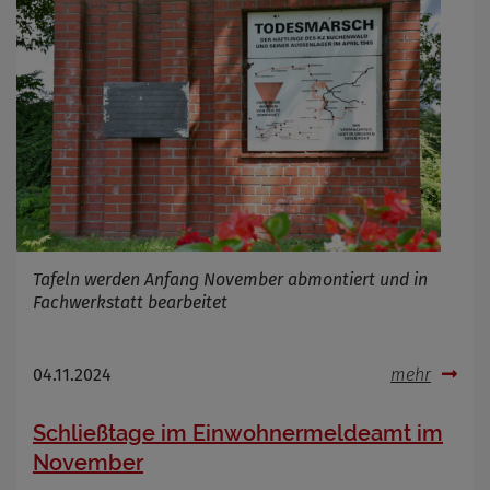
Name
Cookies die bei der Verwendung von
OpenStreetMaps gesetzt werden
Anbieter
Zweck
Marketing/Tracking
Cookie Name
_osm_totp_token
Cookie Laufzeit
Name
Cookies die bei der Verwendung von
OpenWeatherAPI gesetzt werden
Anbieter
Tafeln werden Anfang November abmontiert und in
Zweck
Fachwerkstatt bearbeitet
Cookie Name
Cookie Laufzeit
04.11.2024
mehr
Infos schließen
Schließtage im Einwohnermeldeamt im
November