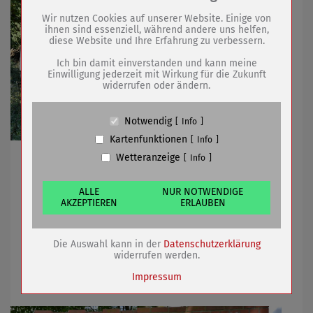
Drittanbieter:
Wir nutzen Cookies auf unserer Website. Einige von
ihnen sind essenziell, während andere uns helfen,
diese Website und Ihre Erfahrung zu verbessern.
Name
PHP Session Cookie
Anbieter
Eigentümer dieser Website (Wenko-
Ich bin damit einverstanden und kann meine
Wenselaar GmbH & Co. KG)
Einwilligung jederzeit mit Wirkung für die Zukunft
widerrufen oder ändern.
Zweck
Absicherung Kontaktformular / SPAM
Schutz
Cookie Name
PHPSESSID, fe_typo_user
Notwendig
Info
Cookie Laufzeit
undefined
Kartenfunktionen
Info
Wetteranzeige
NABU anerkennt Maßnahmen der Stadt zur Schaffung
Info
Name
Cookiespeicherung Entscheidungscookie
neuer Lebensräume für Pflanzen und Tiere
Anbieter
Eigentümer dieser Website (Wenko-
Wenselaar GmbH & Co. KG)
ALLE
NUR NOTWENDIGE
AKZEPTIEREN
ERLAUBEN
Zweck
Speichert die Einstellungen der Besucher
bezüglich der Speicherung von Cookies.
05.11.2024
mehr
Cookie Name
dywc
Die Auswahl kann in der
Datenschutzerklärung
Cookie Laufzeit
1 Jahr
Restaurierung der Gedenktafeln an der
widerrufen werden.
Todesmarschstele
Impressum