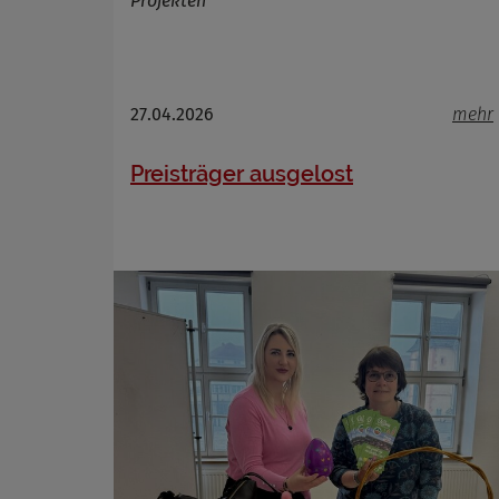
Projekten
Name
Anbieter
27.04.2026
mehr
Zweck
Cookie 
Preisträger ausgelost
Cookie La
Name
Anbieter
Zweck
Cookie 
Cookie La