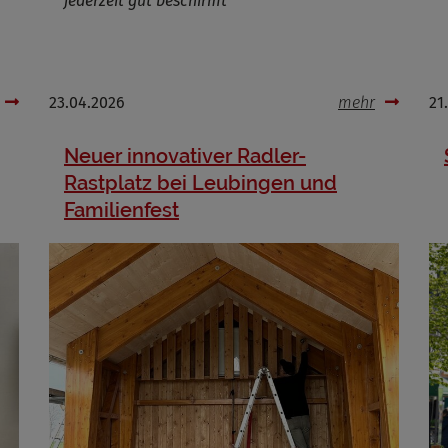
jederzeit gut beschirmt
Cookies die bei der Verwendung von OpenStreetMaps gesetzt werden
23.04.2026
mehr
21
Marketing/Tracking
Name
_osm_totp_token
Neuer innovativer Radler-
ufzeit
Rastplatz bei Leubingen und
Familienfest
Cookies die bei der Verwendung von OpenWeatherAPI gesetzt werden
Name
ufzeit
Infos schließen