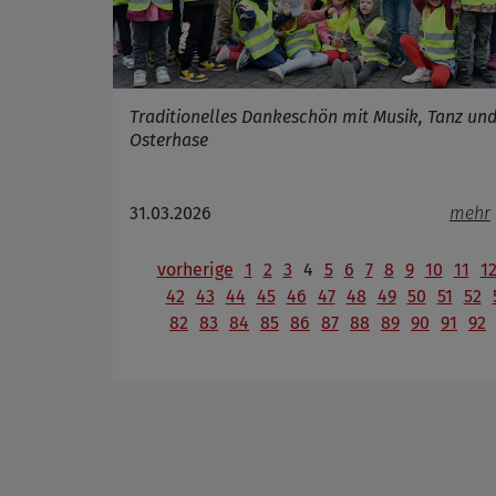
Traditionelles Dankeschön mit Musik, Tanz un
Osterhase
31.03.2026
mehr
vorherige
1
2
3
4
5
6
7
8
9
10
11
1
42
43
44
45
46
47
48
49
50
51
52
82
83
84
85
86
87
88
89
90
91
92