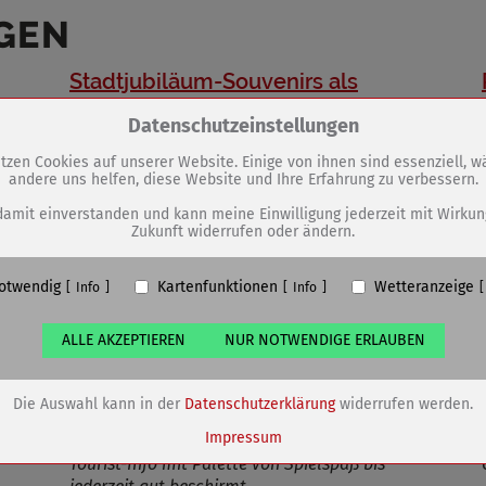
GEN
Stadtjubiläum-Souvenirs als
Erinnerung
Zum Betrieb der Seite notwendige Cookies / Drittanbieter:
Datenschutzeinstellungen
tzen Cookies auf unserer Website. Einige von ihnen sind essenziell, 
andere uns helfen, diese Website und Ihre Erfahrung zu verbessern.
PHP Session Cookie
Eigentümer dieser Website (Wenko-Wenselaar GmbH & Co. KG)
damit einverstanden und kann meine Einwilligung jederzeit mit Wirkun
Zukunft widerrufen oder ändern.
Absicherung Kontaktformular / SPAM Schutz
Name
PHPSESSID, fe_typo_user
otwendig
Kartenfunktionen
Wetteranzeige
ufzeit
undefined
Info
Info
ALLE AKZEPTIEREN
NUR NOTWENDIGE ERLAUBEN
Cookiespeicherung Entscheidungscookie
Eigentümer dieser Website (Wenko-Wenselaar GmbH & Co. KG)
Speichert die Einstellungen der Besucher bezüglich der Speicherung vo
Die Auswahl kann in der
Datenschutzerklärung
widerrufen werden.
Cookies.
Name
dywc
Impressum
ufzeit
1 Jahr
Tourist-Info mit Palette von Spielspaß bis