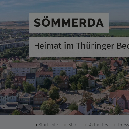
SÖMMERDA
Heimat im Thüringer Be
Startseite
Stadt
Aktuelles
Pres