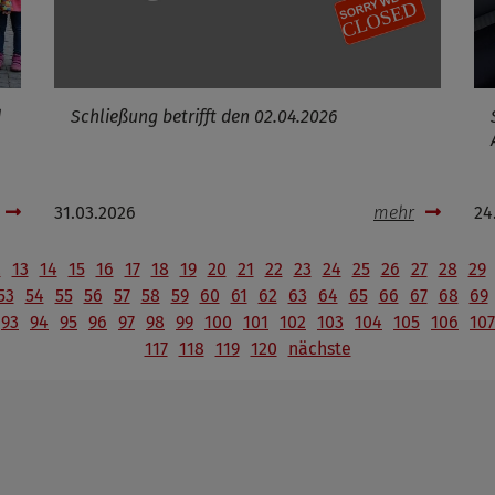
d
Schließung betrifft den 02.04.2026
31.03.2026
mehr
24
2
13
14
15
16
17
18
19
20
21
22
23
24
25
26
27
28
29
53
54
55
56
57
58
59
60
61
62
63
64
65
66
67
68
69
93
94
95
96
97
98
99
100
101
102
103
104
105
106
107
117
118
119
120
nächste