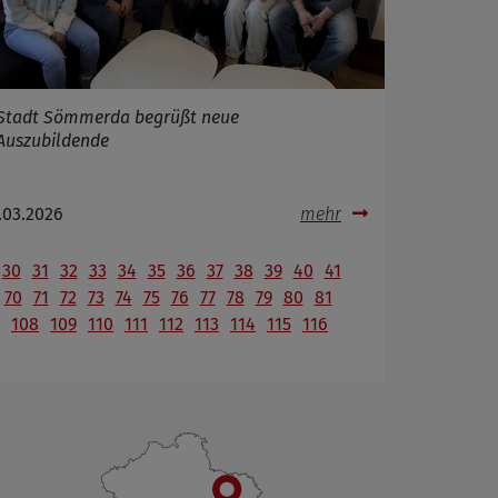
Stadt Sömmerda begrüßt neue
Auszubildende
.03.2026
mehr
30
31
32
33
34
35
36
37
38
39
40
41
70
71
72
73
74
75
76
77
78
79
80
81
108
109
110
111
112
113
114
115
116