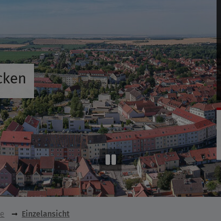
cken
se
Einzelansicht