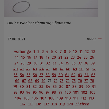
Online-Wahlscheinantrag Sömmerda
27.08.2021
mehr
vorherige
1
2
3
4
5
6
7
8
9
10
11
12
13
14
15
16
17
18
19
20
21
22
23
24
25
26
27
28
29
30
31
32
33
34
35
36
37
38
39
40
41
42
43
44
45
46
47
48
49
50
51
52
53
54
55
56
57
58
59
60
61
62
63
64
65
66
67
68
69
70
71
72
73
74
75
76
77
78
79
80
81
82
83
84
85
86
87
88
89
90
91
92
93
94
95
96
97
98
99
100
101
102
103
104
105
106
107
108
109
110
111
112
113
114
115
116
117
118
119
120
nächste