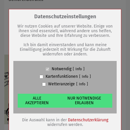
Zum Betrieb der Seite notwendige Cookies /
Datenschutzeinstellungen
06.09.2021
mehr
Drittanbieter:
Wir nutzen Cookies auf unserer Website. Einige von
ihnen sind essenziell, während andere uns helfen,
Konzert ausgebucht!!!!! Mozart und Bach
diese Website und Ihre Erfahrung zu verbessern.
Name
PHP Session Cookie
auch mal anders
Anbieter
Eigentümer dieser Website (Wenko-
Ich bin damit einverstanden und kann meine
Wenselaar GmbH & Co. KG)
Einwilligung jederzeit mit Wirkung für die Zukunft
widerrufen oder ändern.
Zweck
Absicherung Kontaktformular / SPAM
Schutz
Cookie Name
PHPSESSID, fe_typo_user
Notwendig
Info
Cookie Laufzeit
undefined
Kartenfunktionen
Info
Wetteranzeige
Info
Name
Cookiespeicherung Entscheidungscookie
Anbieter
Eigentümer dieser Website (Wenko-
Wenselaar GmbH & Co. KG)
ALLE
NUR NOTWENDIGE
AKZEPTIEREN
ERLAUBEN
Zweck
Speichert die Einstellungen der Besucher
bezüglich der Speicherung von Cookies.
Cookie Name
dywc
Die Auswahl kann in der
Datenschutzerklärung
Cookie Laufzeit
1 Jahr
widerrufen werden.