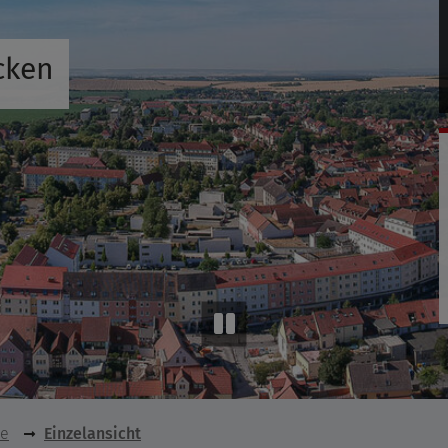
cken
se
Einzelansicht