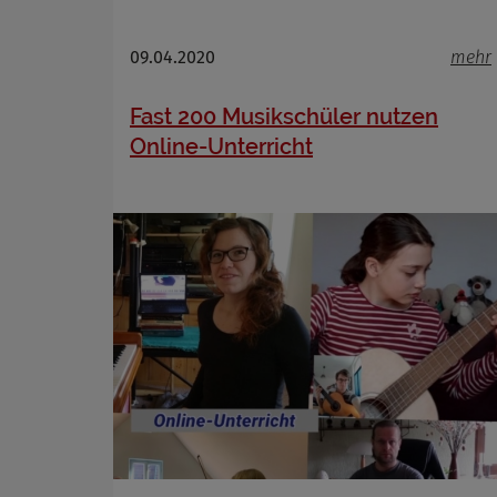
Name
09.04.2020
mehr
Anbieter
Zweck
Fast 200 Musikschüler nutzen
Cookie 
Online-Unterricht
Cookie La
Name
Anbieter
Zweck
Cookie 
Cookie La