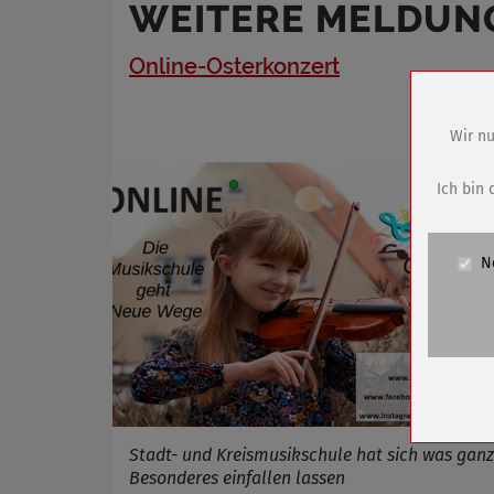
WEITERE MELDUN
Online-Osterkonzert
Wir nu
Name
Anbieter
Ich bin 
Zweck
Cookie 
N
Cookie La
Name
Anbieter
Zweck
Cookie 
Cookie La
Stadt- und Kreismusikschule hat sich was ganz
Besonderes einfallen lassen