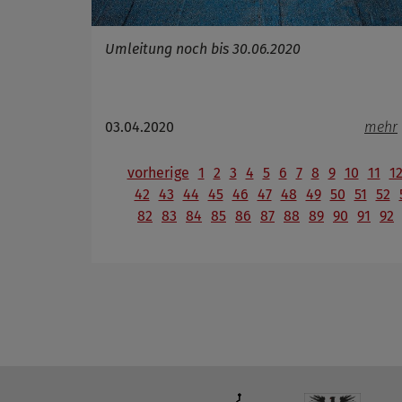
Umleitung noch bis 30.06.2020
03.04.2020
mehr
vorherige
1
2
3
4
5
6
7
8
9
10
11
1
42
43
44
45
46
47
48
49
50
51
52
82
83
84
85
86
87
88
89
90
91
92