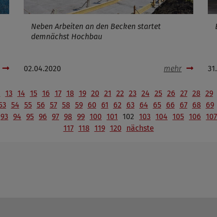
Neben Arbeiten an den Becken startet
demnächst Hochbau
02.04.2020
mehr
31
2
13
14
15
16
17
18
19
20
21
22
23
24
25
26
27
28
29
53
54
55
56
57
58
59
60
61
62
63
64
65
66
67
68
69
93
94
95
96
97
98
99
100
101
102
103
104
105
106
107
117
118
119
120
nächste