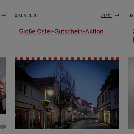
Cookies die bei der Verwendung von OpenStreetMaps gesetzt werden
09.04.2020
mehr
08
Marketing/Tracking
Große Oster-Gutschein-Aktion
Name
_osm_totp_token
ufzeit
Cookies die bei der Verwendung von OpenWeatherAPI gesetzt werden
Name
ufzeit
Infos schließen