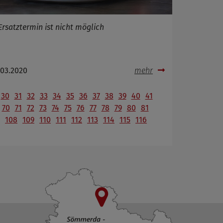
Ersatztermin ist nicht möglich
.03.2020
mehr
30
31
32
33
34
35
36
37
38
39
40
41
70
71
72
73
74
75
76
77
78
79
80
81
108
109
110
111
112
113
114
115
116