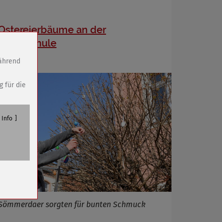
Ostereierbäume an der
Musikschule
während
g für die
Info
n
Sömmerdaer sorgten für bunten Schmuck