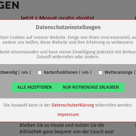
GEN
Jetzt 1 Monat gratis digital
ausleihen
Zum Betrieb der Seite notwendige Cookies / Drittanbieter:
Datenschutzeinstellungen
tzen Cookies auf unserer Website. Einige von ihnen sind essenziell, 
andere uns helfen, diese Website und Ihre Erfahrung zu verbessern.
PHP Session Cookie
Eigentümer dieser Website (Wenko-Wenselaar GmbH & Co. KG)
damit einverstanden und kann meine Einwilligung jederzeit mit Wirkun
Zukunft widerrufen oder ändern.
Absicherung Kontaktformular / SPAM Schutz
Name
PHPSESSID, fe_typo_user
otwendig
Kartenfunktionen
Wetteranzeige
ufzeit
undefined
Info
Info
ALLE AKZEPTIEREN
NUR NOTWENDIGE ERLAUBEN
Cookiespeicherung Entscheidungscookie
Eigentümer dieser Website (Wenko-Wenselaar GmbH & Co. KG)
Speichert die Einstellungen der Besucher bezüglich der Speicherung vo
Die Auswahl kann in der
Datenschutzerklärung
widerrufen werden.
Cookies.
Name
dywc
Impressum
ufzeit
1 Jahr
Bleiben Sie zu Hause und nutzen Sie die
Bibliothek ganz bequem von der Couch aus!