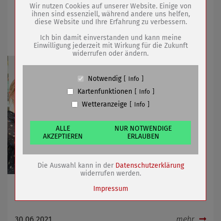
Wir nutzen Cookies auf unserer Website. Einige von
02.07.2021
mehr
ihnen sind essenziell, während andere uns helfen,
diese Website und Ihre Erfahrung zu verbessern.
Name
PHP Session Cookie
Tourist-Information mit Service-Qualität
Anbieter
Eigentümer dieser Website (Wenko-
Ich bin damit einverstanden und kann meine
Wenselaar GmbH & Co. KG)
Einwilligung jederzeit mit Wirkung für die Zukunft
widerrufen oder ändern.
Zweck
Absicherung Kontaktformular / SPAM
Schutz
Cookie Name
PHPSESSID, fe_typo_user
Notwendig
Info
Cookie Laufzeit
undefined
Kartenfunktionen
Info
Wetteranzeige
Info
Name
Cookiespeicherung Entscheidungscookie
Anbieter
Eigentümer dieser Website (Wenko-
Wenselaar GmbH & Co. KG)
ALLE
NUR NOTWENDIGE
AKZEPTIEREN
ERLAUBEN
Zweck
Speichert die Einstellungen der Besucher
bezüglich der Speicherung von Cookies.
Cookie Name
dywc
Die Auswahl kann in der
Datenschutzerklärung
Cookie Laufzeit
1 Jahr
widerrufen werden.
Siegel zugleich Ansporn für weitere Aufgaben
Impressum
Name
Cookies die bei der Verwendung von
30.06.2021
mehr