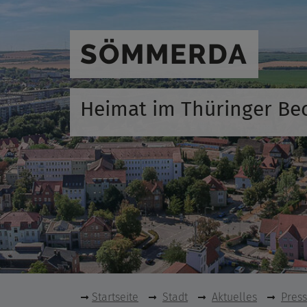
SÖMMERDA
Heimat im Thüringer Be
Startseite
Stadt
Aktuelles
Pres