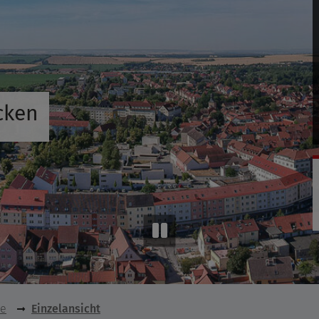
cken
se
Einzelansicht