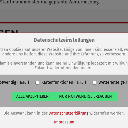
 Stadtbrandmeister die geplante Weiternutzung.
GEN
Zum Betrieb der Seite notwendige Cookies / Drittanbieter:
Datenschutzeinstellungen
Aussichtspunkte wieder
tzen Cookies auf unserer Website. Einige von ihnen sind essenziell, 
begehbar
andere uns helfen, diese Website und Ihre Erfahrung zu verbessern.
PHP Session Cookie
Eigentümer dieser Website (Wenko-Wenselaar GmbH & Co. KG)
damit einverstanden und kann meine Einwilligung jederzeit mit Wirkun
Zukunft widerrufen oder ändern.
Absicherung Kontaktformular / SPAM Schutz
Name
PHPSESSID, fe_typo_user
otwendig
Kartenfunktionen
Wetteranzeige
ufzeit
undefined
Info
Info
ALLE AKZEPTIEREN
NUR NOTWENDIGE ERLAUBEN
Cookiespeicherung Entscheidungscookie
Eigentümer dieser Website (Wenko-Wenselaar GmbH & Co. KG)
Speichert die Einstellungen der Besucher bezüglich der Speicherung vo
Die Auswahl kann in der
Datenschutzerklärung
widerrufen werden.
Cookies.
Name
dywc
Impressum
ufzeit
1 Jahr