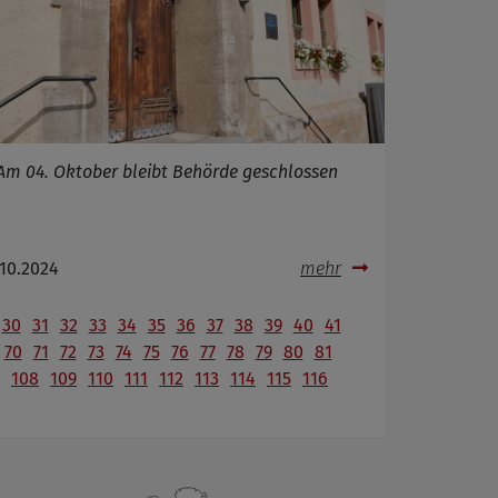
Am 04. Oktober bleibt Behörde geschlossen
.10.2024
mehr
30
31
32
33
34
35
36
37
38
39
40
41
70
71
72
73
74
75
76
77
78
79
80
81
108
109
110
111
112
113
114
115
116