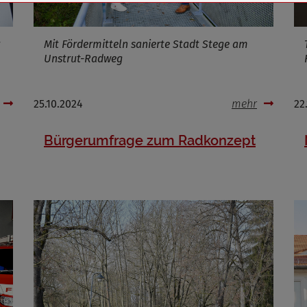
Mit Fördermitteln sanierte Stadt Stege am
Unstrut-Radweg
Cookies die bei der Verwendung von OpenStreetMaps gesetzt werden
Marketing/Tracking
25.10.2024
mehr
22
Name
_osm_totp_token
ufzeit
Bürgerumfrage zum Radkonzept
Cookies die bei der Verwendung von OpenWeatherAPI gesetzt werden
Name
ufzeit
Infos schließen