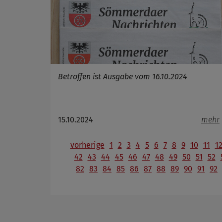
Betroffen ist Ausgabe vom 16.10.2024
15.10.2024
mehr
vorherige
1
2
3
4
5
6
7
8
9
10
11
1
42
43
44
45
46
47
48
49
50
51
52
82
83
84
85
86
87
88
89
90
91
92