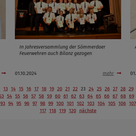
In Jahresversammlung der Sömmerdaer
Feuerwehren auch Bilanz gezogen
01.10.2024
mehr
01
2
13
14
15
16
17
18
19
20
21
22
23
24
25
26
27
28
29
53
54
55
56
57
58
59
60
61
62
63
64
65
66
67
68
69
93
94
95
96
97
98
99
100
101
102
103
104
105
106
107
117
118
119
120
nächste