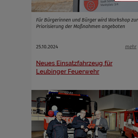
Für Bürgerinnen und Bürger wird Workshop zur
Priorisierung der Maßnahmen angeboten
Name
Anbieter
Zweck
25.10.2024
mehr
Cookie 
Cookie La
Neues Einsatzfahrzeug für
Leubinger Feuerwehr
Name
Anbieter
Zweck
Cookie 
Cookie La