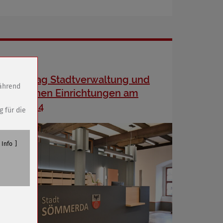
Schließtag Stadtverwaltung und
während
städtischen Einrichtungen am
01.11.2024
g für die
Info
n