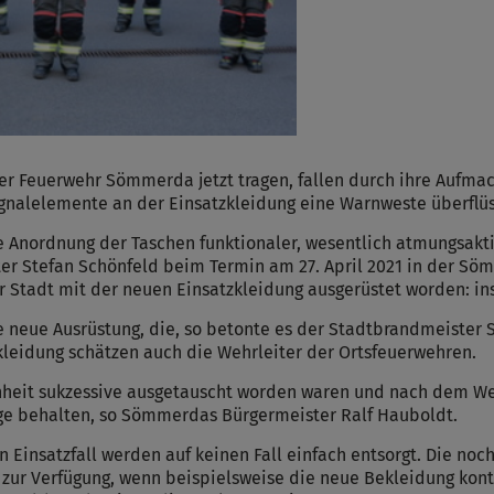
der Feuerwehr Sömmerda jetzt tragen, fallen durch ihre Aufma
Signalelemente an der Einsatzkleidung eine Warnweste überflüs
die Anordnung der Taschen funktionaler, wesentlich atmungsakti
er Stefan Schönfeld beim Termin am 27. April 2021 in der S
r Stadt mit der neuen Einsatzkleidung ausgerüstet worden: in
ie neue Ausrüstung, die, so betonte es der Stadtbrandmeiste
zkleidung schätzen auch die Wehrleiter der Ortsfeuerwehren.
heit sukzessive ausgetauscht worden waren und nach dem We
Auge behalten, so Sömmerdas Bürgermeister Ralf Hauboldt.
n Einsatzfall werden auf keinen Fall einfach entsorgt. Die no
n zur Verfügung, wenn beispielsweise die neue Bekleidung kon