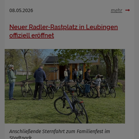
Name
Cookies die bei der Verwendung von
OpenWeatherAPI gesetzt werden
08.05.2026
mehr
Anbieter
Zweck
Neuer Radler-Rastplatz in Leubingen
Cookie Name
offiziell eröffnet
Cookie Laufzeit
Infos schließen
Anschließende Sternfahrt zum Familienfest im
Stadtpark