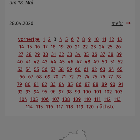
am 18. Mai
28.04.2026
mehr
vorherige
1
2
3
4
5
6
7
8
9
10
11
12
13
14
15
16
17
18
19
20
21
22
23
24
25
26
27
28
29
30
31
32
33
34
35
36
37
38
39
40
41
42
43
44
45
46
47
48
49
50
51
52
53
54
55
56
57
58
59
60
61
62
63
64
65
66
67
68
69
70
71
72
73
74
75
76
77
78
79
80
81
82
83
84
85
86
87
88
89
90
91
92
93
94
95
96
97
98
99
100
101
102
103
104
105
106
107
108
109
110
111
112
113
114
115
116
117
118
119
120
nächste