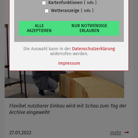
Stadtmauerturm 3 erhielt neues
Kartenfunktionen
Info
Ausstellungssystem
Wetteranzeige
Info
Name
Cookiespeicherung Entscheidungscookie
Anbieter
Eigentümer dieser Website (Wenko-
Wenselaar GmbH & Co. KG)
ALLE
NUR NOTWENDIGE
AKZEPTIEREN
ERLAUBEN
Zweck
Speichert die Einstellungen der Besucher
bezüglich der Speicherung von Cookies.
Cookie Name
dywc
Die Auswahl kann in der
Datenschutzerklärung
Cookie Laufzeit
1 Jahr
widerrufen werden.
Impressum
Name
Cookies die bei der Verwendung von
OpenStreetMaps gesetzt werden
Anbieter
Zweck
Marketing/Tracking
Flexibel nutzbarer Einbau wird mit Schau zum Tag der
Cookie Name
_osm_totp_token
Archive eingeweiht
Cookie Laufzeit
27.01.2022
mehr