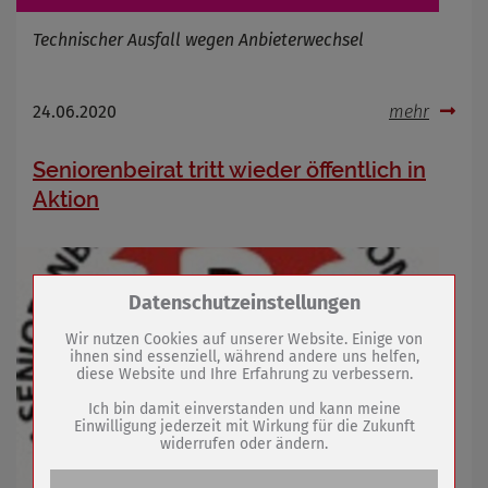
Technischer Ausfall wegen Anbieterwechsel
24.06.2020
mehr
Seniorenbeirat tritt wieder öffentlich in
Aktion
Zum Betrieb der Seite notwendige Cookies /
Datenschutzeinstellungen
Drittanbieter:
Wir nutzen Cookies auf unserer Website. Einige von
ihnen sind essenziell, während andere uns helfen,
diese Website und Ihre Erfahrung zu verbessern.
Name
PHP Session Cookie
Anbieter
Eigentümer dieser Website (Wenko-
Ich bin damit einverstanden und kann meine
Wenselaar GmbH & Co. KG)
Einwilligung jederzeit mit Wirkung für die Zukunft
widerrufen oder ändern.
Zweck
Absicherung Kontaktformular / SPAM
Schutz
Cookie Name
PHPSESSID, fe_typo_user