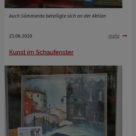
Name
Cookies die bei der Verwendung von
Auch Sömmerda beteiligte sich an der Aktion
OpenWeatherAPI gesetzt werden
Anbieter
Zweck
23.06.2020
mehr
Cookie Name
Cookie Laufzeit
Kunst im Schaufenster
Infos schließen