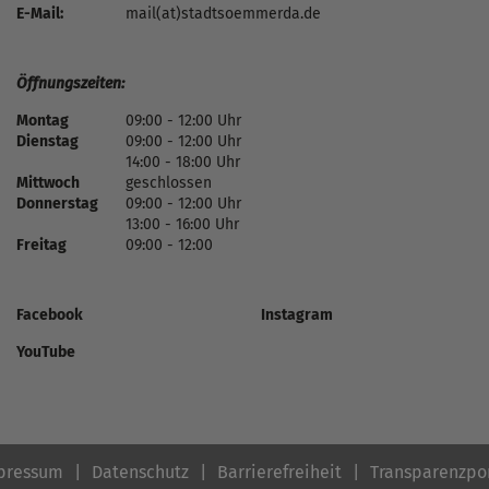
E-Mail:
mail(at)stadtsoemmerda.de
Öffnungszeiten:
Montag
09:00 - 12:00 Uhr
Dienstag
09:00 - 12:00 Uhr
14:00 - 18:00 Uhr
Mittwoch
geschlossen
Donnerstag
09:00 - 12:00 Uhr
13:00 - 16:00 Uhr
Freitag
09:00 - 12:00
Facebook
Instagram
YouTube
pressum
Datenschutz
Barrierefreiheit
Transparenzpo