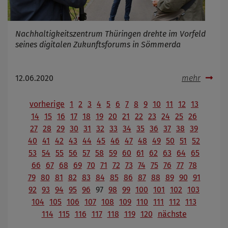
Nachhaltigkeitszentrum Thüringen drehte im Vorfeld
seines digitalen Zukunftsforums in Sömmerda
12.06.2020
mehr
vorherige
1
2
3
4
5
6
7
8
9
10
11
12
13
14
15
16
17
18
19
20
21
22
23
24
25
26
27
28
29
30
31
32
33
34
35
36
37
38
39
40
41
42
43
44
45
46
47
48
49
50
51
52
53
54
55
56
57
58
59
60
61
62
63
64
65
66
67
68
69
70
71
72
73
74
75
76
77
78
79
80
81
82
83
84
85
86
87
88
89
90
91
92
93
94
95
96
97
98
99
100
101
102
103
104
105
106
107
108
109
110
111
112
113
114
115
116
117
118
119
120
nächste