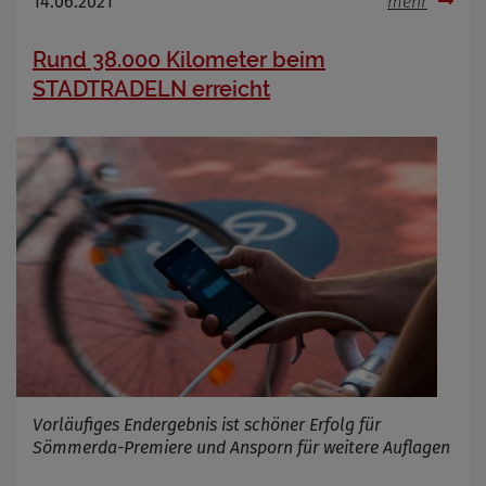
14.06.2021
mehr
Name
Cookies die bei der Verwendung von
OpenWeatherAPI gesetzt werden
Anbieter
Rund 38.000 Kilometer beim
Zweck
STADTRADELN erreicht
Cookie Name
Cookie Laufzeit
Infos schließen
Vorläufiges Endergebnis ist schöner Erfolg für
Sömmerda-Premiere und Ansporn für weitere Auflagen