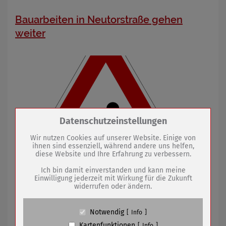
Bauarbeiten in Neutorstraße gehen
weiter
Zum Betrieb der Seite notwendige Cookies /
Datenschutzeinstellungen
Drittanbieter:
Wir nutzen Cookies auf unserer Website. Einige von
ihnen sind essenziell, während andere uns helfen,
diese Website und Ihre Erfahrung zu verbessern.
Name
PHP Session Cookie
Anbieter
Eigentümer dieser Website (Wenko-
Ich bin damit einverstanden und kann meine
Wenselaar GmbH & Co. KG)
Einwilligung jederzeit mit Wirkung für die Zukunft
widerrufen oder ändern.
Zweck
Absicherung Kontaktformular / SPAM
Nach Abwasserkanal folgt Trinkwasserleitung
Schutz
Cookie Name
PHPSESSID, fe_typo_user
Notwendig
Info
Cookie Laufzeit
undefined
14.06.2021
mehr
Kartenfunktionen
Info