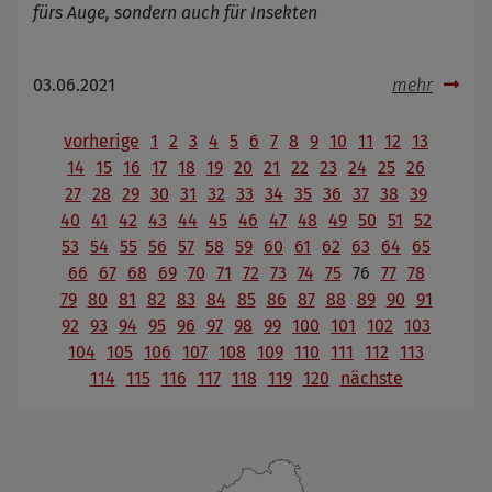
fürs Auge, sondern auch für Insekten
03.06.2021
mehr
vorherige
1
2
3
4
5
6
7
8
9
10
11
12
13
14
15
16
17
18
19
20
21
22
23
24
25
26
27
28
29
30
31
32
33
34
35
36
37
38
39
40
41
42
43
44
45
46
47
48
49
50
51
52
53
54
55
56
57
58
59
60
61
62
63
64
65
66
67
68
69
70
71
72
73
74
75
76
77
78
79
80
81
82
83
84
85
86
87
88
89
90
91
92
93
94
95
96
97
98
99
100
101
102
103
104
105
106
107
108
109
110
111
112
113
114
115
116
117
118
119
120
nächste