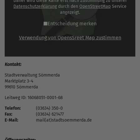
Daher wird diese Karte erst nach Zustimmung zu unserer
Datenschutzerklärung
durch den
OpenStreetMap
Service
angezeigt.
Entscheidung merken
Verwendung von OpensSreet Map zustimmen
Kontakt:
Stadtverwaltung Sömmerda
Marktplatz 3-4
99610 Sömmerda
Leitweg ID: 16068051-0001-68
Telefon:
(03634) 350-0
Fax:
(03634) 621477
E-Mail:
mail(at)stadtsoemmerda.de