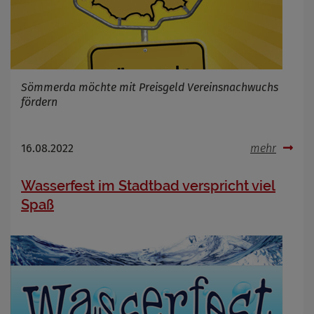
Name
Cookies die bei der Verwendung von
OpenWeatherAPI gesetzt werden
Anbieter
Sömmerda möchte mit Preisgeld Vereinsnachwuchs
Zweck
fördern
Cookie Name
Cookie Laufzeit
16.08.2022
mehr
Infos schließen
Wasserfest im Stadtbad verspricht viel
Spaß