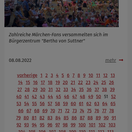
Zahlreiche Märchen-Fans versammelten sich im
Bürgerzentrum "Bertha von Suttner"
08.08.2022
mehr
vorherige
1
2
3
4
5
6
7
8
9
10
11
12
13
14
15
16
17
18
19
20
21
22
23
24
25
26
27
28
29
30
31
32
33
34
35
36
37
38
39
40
41
42
43
44
45
46
47
48
49
50
51
52
53
54
55
56
57
58
59
60
61
62
63
64
65
66
67
68
69
70
71
72
73
74
75
76
77
78
79
80
81
82
83
84
85
86
87
88
89
90
91
92
93
94
95
96
97
98
99
100
101
102
103
104
105
106
107
108
109
110
111
112
113