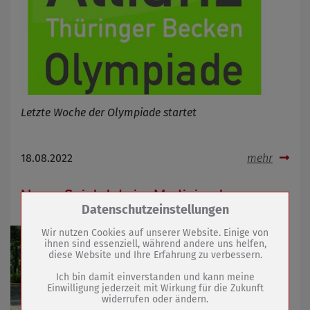
Letzte Woche der Olympiade startet
18.08.2022
mehr
Neuer Spielplatz im Martinipark
Zum Betrieb der Seite notwendige Cookies /
Datenschutzeinstellungen
Drittanbieter:
Wir nutzen Cookies auf unserer Website. Einige von
ihnen sind essenziell, während andere uns helfen,
diese Website und Ihre Erfahrung zu verbessern.
Name
PHP Session Cookie
Anbieter
Eigentümer dieser Website (Wenko-
Ich bin damit einverstanden und kann meine
Wenselaar GmbH & Co. KG)
Einwilligung jederzeit mit Wirkung für die Zukunft
widerrufen oder ändern.
Zweck
Absicherung Kontaktformular / SPAM
Schutz